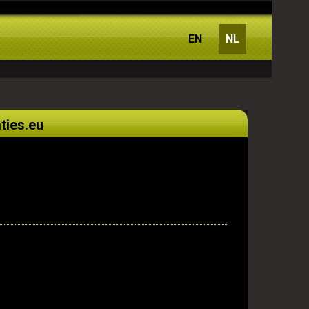
EN
NL
ties.eu