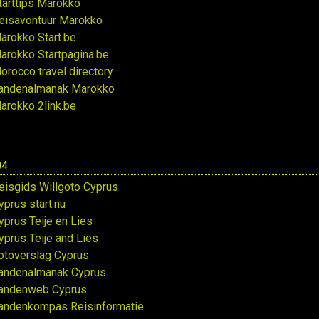
tarttips Marokko
eisavontuur Marokko
arokko Start.be
arokko Startpagina.be
orocco travel directory
andenalmanak Marokko
arokko 2link.be
04
eisgids Willgoto Cyprus
yprus start.nu
yprus Teije en Lies
yprus Teije and Lies
otoverslag Cyprus
andenalmanak Cyprus
andenweb Cyprus
andenkompas Reisinformatie