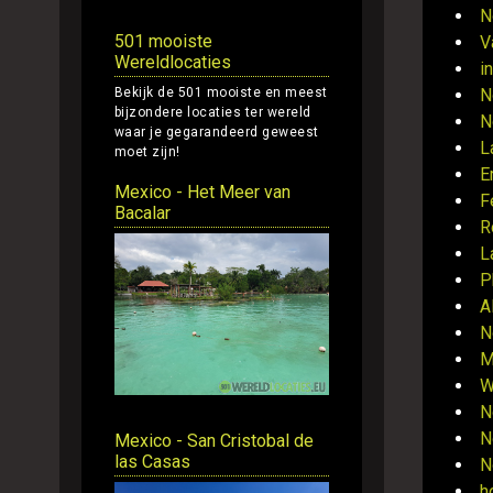
N
501 mooiste
V
Wereldlocaties
i
Bekijk de 501 mooiste en meest
N
bijzondere locaties ter wereld
N
waar je gegarandeerd geweest
L
moet zijn!
E
Mexico - Het Meer van
F
Bacalar
R
L
P
A
N
M
W
N
N
Mexico - San Cristobal de
las Casas
N
h