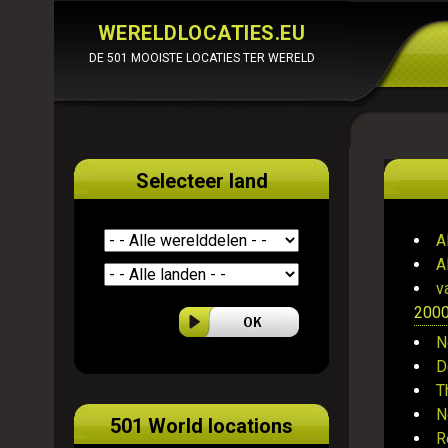
WERELDLOCATIES.EU
DE 501 MOOISTE LOCATIES TER WERELD
Selecteer land
A
A
v
200
N
D
T
N
501 World locations
R