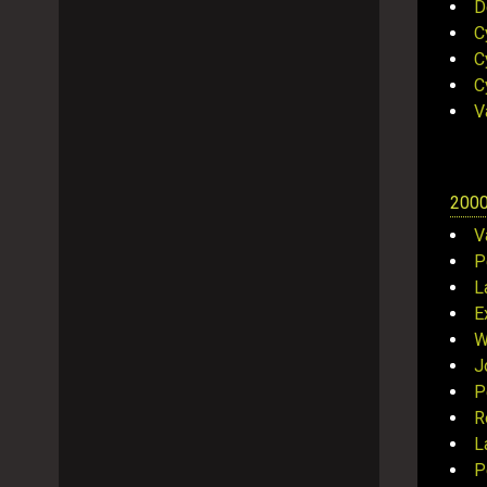
D
C
C
C
V
200
V
P
L
E
W
J
P
R
L
P