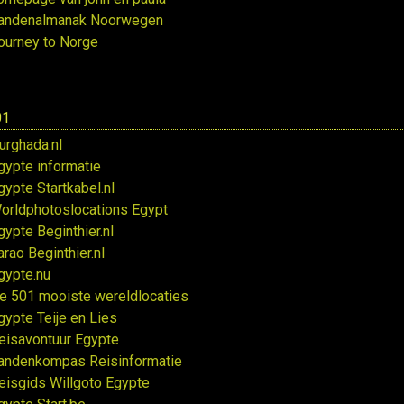
andenalmanak Noorwegen
ourney to Norge
01
urghada.nl
gypte informatie
gypte Startkabel.nl
orldphotoslocations Egypt
gypte Beginthier.nl
arao Beginthier.nl
gypte.nu
e 501 mooiste wereldlocaties
gypte Teije en Lies
eisavontuur Egypte
andenkompas Reisinformatie
eisgids Willgoto Egypte