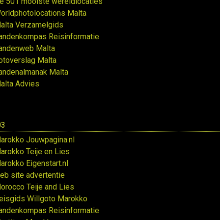
e 501 mooiste wereldlocaties
orldphotolocations Malta
alta Verzamelgids
andenkompas Reisinformatie
andenweb Malta
otoverslag Malta
andenalmanak Malta
alta Advies
03
arokko Jouwpagina.nl
arokko Teije en Lies
arokko Eigenstart.nl
eb site advertentie
orocco Teije and Lies
eisgids Willgoto Marokko
andenkompas Reisinformatie