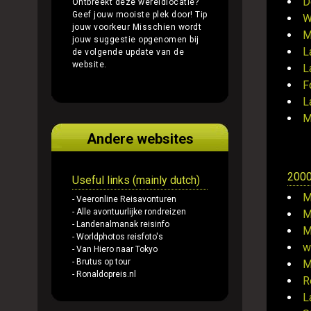
D
Ontbreekt deze wereldlocatie?
Geef jouw mooiste plek door!
Tip
W
jouw voorkeur
Misschien wordt
M
jouw suggestie opgenomen bij
L
de volgende update van de
website.
L
F
L
M
Andere websites
200
Useful links (mainly dutch)
M
- Veeronline Reisavonturen
- Alle avontuurlijke rondreizen
M
- Landenalmanak reisinfo
M
- Worldphotos reisfoto's
w
- Van Hiero naar Tokyo
- Brutus op tour
M
- Ronaldopreis.nl
R
L