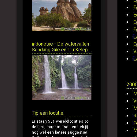
E
E
E
E
E
L
indonesie - De watervallen
E
Sendang Gile en Tiu Kelep
V
L
200
M
V
M
Tip een locatie
R
Er staan 501 wereldlocaties op
F
de lijst, maar misschien heb jij
M
nog wel een betere suggestie!