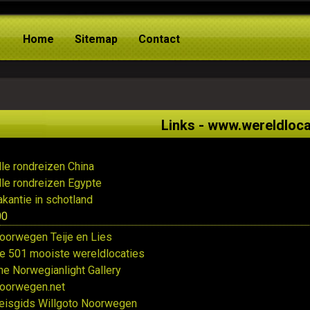
Home
Sitemap
Contact
Links - www.wereldloca
lle rondreizen China
lle rondreizen Egypte
akantie in schotland
00
oorwegen Teije en Lies
e 501 mooiste wereldlocaties
he Norwegianlight Gallery
oorwegen.net
eisgids Willgoto Noorwegen