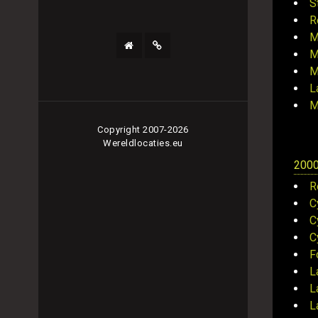
S
R
M
M
M
L
M
Copyright 2007-2026
Wereldlocaties.eu
200
R
C
C
C
F
L
L
L