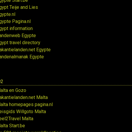
gypte Start.be
gypt Teije and Lies
gypte.nl
gypte Pagina.nl
gypt information
andenweb Egypte
gypt travel directory
akantielanden.net Egypte
andenalmanak Egypte
02
alta en Gozo
akantielanden.net Malta
alta homepages pagina.nl
eisgids Willgoto Malta
eel2Travel Malta
alta Start.be