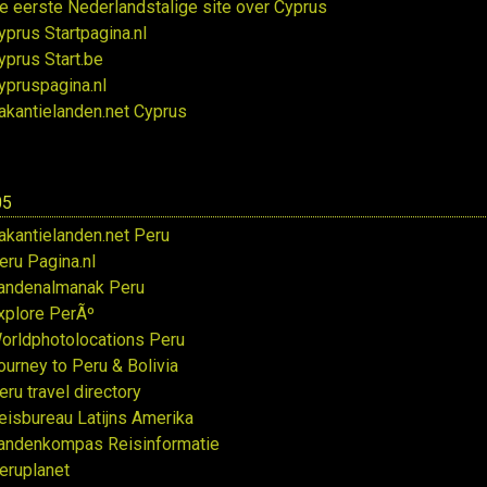
e eerste Nederlandstalige site over Cyprus
yprus Startpagina.nl
yprus Start.be
ypruspagina.nl
akantielanden.net Cyprus
05
akantielanden.net Peru
eru Pagina.nl
andenalmanak Peru
xplore PerÃº
orldphotolocations Peru
ourney to Peru & Bolivia
eru travel directory
eisbureau Latijns Amerika
andenkompas Reisinformatie
eruplanet