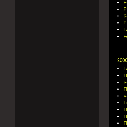
R
P
R
P
L
F
200
L
T
R
T
V
T
T
T
T