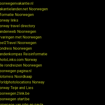
oorwegenvakantie.nl
akantielanden.net Noorwegen
nformatie Noorwegen
orway links
orway travel directory
andenweb Noorwegen
rvaringen met Noorwegen
eel2Travel Noorwegen
ondreis Noorwegen
andenkompas Reisinformatie
hotoLinks.com Norway
lle rondreizen Noorwegen
oorwegen pagina.nl
otorreis Noordkaap
orldphotolocations Norway
orway Teije and Lies
oorwegen.2link.be
oorwegen start.be
omepage van john en paula