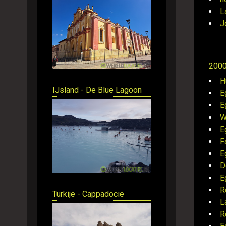
L
J
200
H
IJsland - De Blue Lagoon
E
E
W
E
F
E
D
E
R
Turkije - Cappadocië
L
R