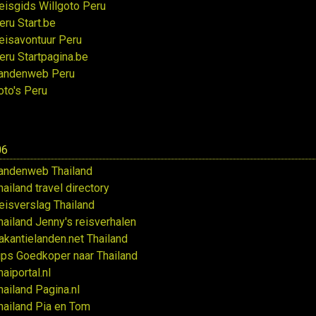
eisgids Willgoto Peru
eru Start.be
eisavontuur Peru
eru Startpagina.be
andenweb Peru
oto's Peru
06
andenweb Thailand
hailand travel directory
eisverslag Thailand
hailand Jenny's reisverhalen
akantielanden.net Thailand
ips Goedkoper naar Thailand
haiportal.nl
hailand Pagina.nl
hailand Pia en Tom