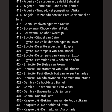
411 -
Algerije
-
De steden in de de M'Zabvallei
412 -
Algerije
-
Romeinse Ruines van Djemila
413 -
Algerije
-
Timgad, Het pompeii van Afrika
414 -
Angola
-
De zandduinen van Parque Nacional do
Iona
415 -
Benin
-
Paalwoningen van Ganvié
416 -
Botswana
-
Chobe National Park
417 -
Botswana
-
Kalahari woestijn
418 -
Egypte
-
Citadel van Cairo
419 -
Egypte
-
De Vallei der Koningen in Luxor
420 -
Egypte
-
De Witte Woestijn in Egypte
421 -
Egypte
-
De tempels van Abu Simbel
422 -
Egypte
-
De tempels van Karnak en Luxor
423 -
Egypte
-
Piramiden van Gizeh en de Sfinx
424 -
Ethiopië
-
De Steles van Axum
425 -
Ethiopië
-
De stammen van Zuid Ethiopië
426 -
Ethiopië
-
Fasil Ghebbi fort van keizer Fasiladas
427 -
Ethiopië
-
Galada bavianen in Semien mountains
428 -
Gambia
-
De hoofdstad Banjul
429 -
Gambia
-
De steencirkels van Wassu
430 -
Gambia
-
Slaveneiland Janjanbureh
431 -
Ghana
-
Coastal Forts
432 -
Kaapverdië
-
Beklimming van de Fogo vulkaan
433 -
Kaapverdië
-
De hoofdstad Praia
434 -
Kaapverdië
-
De markt van Assomada