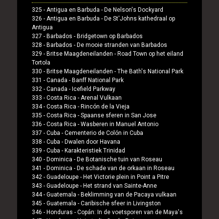
325 -
Antigua en Barbuda
-
De Nelson's Dockyard
326 -
Antigua en Barbuda
-
De St'Johns kathedraal op
Antigua
327 -
Barbados
-
Bridgetown op Barbados
328 -
Barbados
-
De mooie stranden van Barbados
329 -
Britse Maagdeneilanden
-
Road Town op het eiland
Tortola
330 -
Britse Maagdeneilanden
-
The Bath's National Park
331 -
Canada
-
Banff National Park
332 -
Canada
-
Icefield Parkway
333 -
Costa Rica
-
Arenal Vulkaan
334 -
Costa Rica
-
Rincón de la Vieja
335 -
Costa Rica
-
Spaanse sferen in San Jose
336 -
Costa Rica
-
Wasberen in Manuel Antonio
337 -
Cuba
-
Cementerio de Colón in Cuba
338 -
Cuba
-
Dwalen door Havana
339 -
Cuba
-
Karakteristiek Trinidad
340 -
Dominica
-
De Botanische tuin van Roseau
341 -
Dominica
-
De schade van de orkaan in Roseau
342 -
Guadeloupe
-
Het Victorie plein in Point a Pitre
343 -
Guadeloupe
-
Het strand van Sainte-Anne
344 -
Guatemala
-
Beklimming van de Pacaya vulkaan
345 -
Guatemala
-
Caribische sfeer in Livingston
346 -
Honduras
-
Copán: In de voetsporen van de Maya's