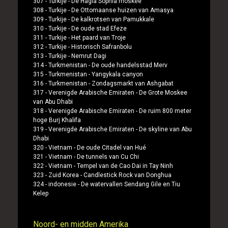
307 -
Turkije
-
De Hagia Sophia moskee
308 -
Turkije
-
De Ottomaanse huizen van Amasya
309 -
Turkije
-
De kalkrotsen van Pamukkale
310 -
Turkije
-
De oude stad Efeze
311 -
Turkije
-
Het paard van Troje
312 -
Turkije
-
Historisch Safranbolu
313 -
Turkije
-
Nemrut Dagi
314 -
Turkmenistan
-
De oude handelsstad Merv
315 -
Turkmenistan
-
Yangykala canyon
316 -
Turkmenistan
-
Zondagsmarkt van Ashgabat
317 -
Verenigde Arabische Emiraten
-
De Grote Moskee
van Abu Dhabi
318 -
Verenigde Arabische Emiraten
-
De ruim 800 meter
hoge Burj Khalifa
319 -
Verenigde Arabische Emiraten
-
De skyline van Abu
Dhabi
320 -
Vietnam
-
De oude Citadel van Hué
321 -
Vietnam
-
De tunnels van Cu Chi
322 -
Vietnam
-
Tempel van de Cao Dai in Tay Ninh
323 -
Zuid Korea
-
Candlestick Rock van Donghua
324 -
indonesie
-
De watervallen Sendang Gile en Tiu
Kelep
Noord- en midden Amerika