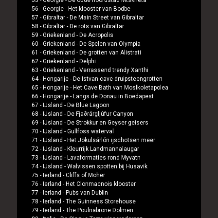
55 -
Georgie
-
De oude hoofdstad Mtskheta
56 -
Georgie
-
Het klooster van Bodbe
57 -
Gibraltar
-
De Main Street van Gibraltar
58 -
Gibraltar
-
De rots van Gibraltar
59 -
Griekenland
-
De Acropolis
60 -
Griekenland
-
De Spelen van Olympia
61 -
Griekenland
-
De grotten van Alistrati
62 -
Griekenland
-
Delphi
63 -
Griekenland
-
Verrassend trendy Xanthi
64 -
Hongarije
-
De Istvan cave druipsteengrotten
65 -
Hongarije
-
Het Cave Bath van Moslkoletapolea
66 -
Hongarije
-
Langs de Donau in Boedapest
67 -
IJsland
-
De Blue Lagoon
68 -
IJsland
-
De Fjaðrárgljúfur Canyon
69 -
IJsland
-
De Strokkur en Geyser geisers
70 -
IJsland
-
Gullfoss waterval
71 -
IJsland
-
Het Jökulsárlón ijschotsen meer
72 -
IJsland
-
Kleurrijk Landmannalaugar
73 -
IJsland
-
Lavaformaties rond Myvatn
74 -
IJsland
-
Walvissen spotten bij Husavik
75 -
Ierland
-
Cliffs of Moher
76 -
Ierland
-
Het Clonmacnois klooster
77 -
Ierland
-
Pubs van Dublin
78 -
Ierland
-
The Guinness Storehouse
79 -
Ierland
-
The Poulnabrone Dolmen