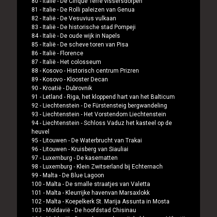
80 -
Italie
-
De Cinque Terre vissersdorpen
81 -
Italie
-
De Rolli paleizen van Genua
82 -
Italië
-
De Vesuvius vulkaan
83 -
Italië
-
De historische stad Pompeji
84 -
Italië
-
De oude wijk in Napels
85 -
Italië
-
De scheve toren van Pisa
86 -
Italië
-
Florence
87 -
Italië
-
Het colosseum
88 -
Kosovo
-
Historisch centrum Prizren
89 -
Kosovo
-
Klooster Decan
90 -
Kroatië
-
Dubrovnik
91 -
Letland
-
Riga, het kloppend hart van het Balticum
92 -
Liechtenstein
-
De Fürstensteig bergwandeling
93 -
Liechtenstein
-
Het Vorstendom Liechtenstein
94 -
Liechtenstein
-
Schloss Vaduz het kasteel op de
heuvel
95 -
Litouwen
-
De Waterbrucht van Trakai
96 -
Litouwen
-
Kruisberg van Siauliai
97 -
Luxemburg
-
De kasematten
98 -
Luxemburg
-
Klein Zwitserland bij Echternach
99 -
Malta
-
De Blue Lagoon
100 -
Malta
-
De smalle straatjes van Valetta
101 -
Malta
-
Kleurrijke havenvan Marsaxlokk
102 -
Malta
-
Koepelkerk St. Marija Assunta in Mosta
103 -
Moldavië
-
De hoofdstad Chisinau