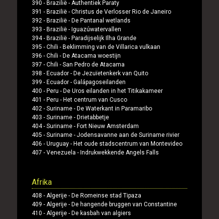
390 -
Brazilië
-
Authentiek Paraty
391 -
Brazilië
-
Christus de Verlosser Rio de Janeiro
392 -
Brazilië
-
De Pantanal wetlands
393 -
Brazilië
-
Iguazúwatervallen
394 -
Brazilië
-
Paradijselijk Ilha Grande
395 -
Chili
-
Beklimming van de Villarica vulkaan
396 -
Chili
-
De Atacama woestijn
397 -
Chili
-
San Pedro de Atacama
398 -
Ecuador
-
De Jezuïetenkerk van Quito
399 -
Ecuador
-
Galápagoseilanden
400 -
Peru
-
De Uros eilanden in het Titikakameer
401 -
Peru
-
Het centrum van Cusco
402 -
Suriname
-
De Waterkant in Paramaribo
403 -
Suriname
-
Drietabbetje
404 -
Suriname
-
Fort Nieuw Amsterdam
405 -
Suriname
-
Jodensavanne aan de Suriname rivier
406 -
Uruguay
-
Het oude stadscentrum van Montevideo
407 -
Venezuela
-
Indrukwekkende Angels Falls
Afrika
408 -
Algerije
-
De Romeinse stad Tipaza
409 -
Algerije
-
De hangende bruggen van Constantine
410 -
Algerije
-
De kasbah van algiers