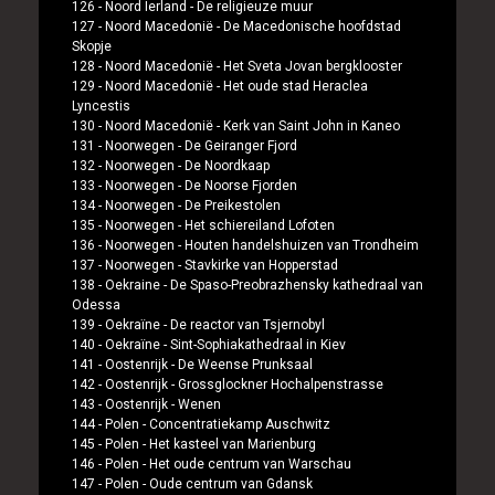
126 -
Noord Ierland
-
De religieuze muur
127 -
Noord Macedonië
-
De Macedonische hoofdstad
Skopje
128 -
Noord Macedonië
-
Het Sveta Jovan bergklooster
129 -
Noord Macedonië
-
Het oude stad Heraclea
Lyncestis
130 -
Noord Macedonië
-
Kerk van Saint John in Kaneo
131 -
Noorwegen
-
De Geiranger Fjord
132 -
Noorwegen
-
De Noordkaap
133 -
Noorwegen
-
De Noorse Fjorden
134 -
Noorwegen
-
De Preikestolen
135 -
Noorwegen
-
Het schiereiland Lofoten
136 -
Noorwegen
-
Houten handelshuizen van Trondheim
137 -
Noorwegen
-
Stavkirke van Hopperstad
138 -
Oekraine
-
De Spaso-Preobrazhensky kathedraal van
Odessa
139 -
Oekraïne
-
De reactor van Tsjernobyl
140 -
Oekraïne
-
Sint-Sophiakathedraal in Kiev
141 -
Oostenrijk
-
De Weense Prunksaal
142 -
Oostenrijk
-
Grossglockner Hochalpenstrasse
143 -
Oostenrijk
-
Wenen
144 -
Polen
-
Concentratiekamp Auschwitz
145 -
Polen
-
Het kasteel van Marienburg
146 -
Polen
-
Het oude centrum van Warschau
147 -
Polen
-
Oude centrum van Gdansk