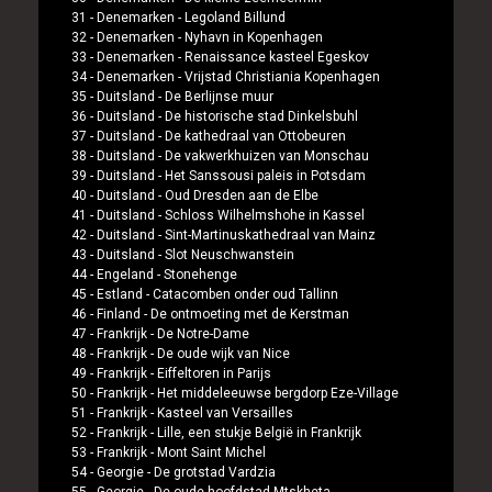
31 -
Denemarken
-
Legoland Billund
32 -
Denemarken
-
Nyhavn in Kopenhagen
33 -
Denemarken
-
Renaissance kasteel Egeskov
34 -
Denemarken
-
Vrijstad Christiania Kopenhagen
35 -
Duitsland
-
De Berlijnse muur
36 -
Duitsland
-
De historische stad Dinkelsbuhl
37 -
Duitsland
-
De kathedraal van Ottobeuren
38 -
Duitsland
-
De vakwerkhuizen van Monschau
39 -
Duitsland
-
Het Sanssousi paleis in Potsdam
40 -
Duitsland
-
Oud Dresden aan de Elbe
41 -
Duitsland
-
Schloss Wilhelmshohe in Kassel
42 -
Duitsland
-
Sint-Martinuskathedraal van Mainz
43 -
Duitsland
-
Slot Neuschwanstein
44 -
Engeland
-
Stonehenge
45 -
Estland
-
Catacomben onder oud Tallinn
46 -
Finland
-
De ontmoeting met de Kerstman
47 -
Frankrijk
-
De Notre-Dame
48 -
Frankrijk
-
De oude wijk van Nice
49 -
Frankrijk
-
Eiffeltoren in Parijs
50 -
Frankrijk
-
Het middeleeuwse bergdorp Eze-Village
51 -
Frankrijk
-
Kasteel van Versailles
52 -
Frankrijk
-
Lille, een stukje België in Frankrijk
53 -
Frankrijk
-
Mont Saint Michel
54 -
Georgie
-
De grotstad Vardzia