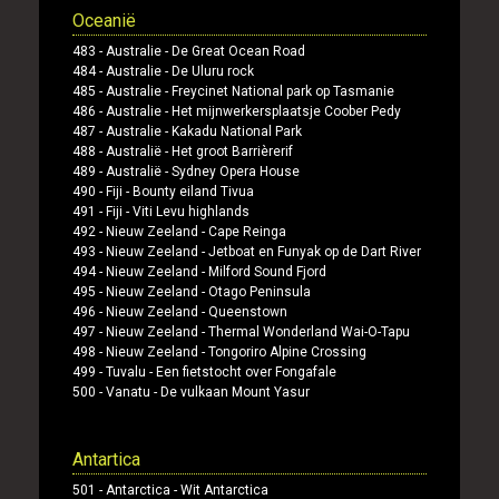
Oceanië
483 -
Australie
-
De Great Ocean Road
484 -
Australie
-
De Uluru rock
485 -
Australie
-
Freycinet National park op Tasmanie
486 -
Australie
-
Het mijnwerkersplaatsje Coober Pedy
487 -
Australie
-
Kakadu National Park
488 -
Australië
-
Het groot Barrièrerif
489 -
Australië
-
Sydney Opera House
490 -
Fiji
-
Bounty eiland Tivua
491 -
Fiji
-
Viti Levu highlands
492 -
Nieuw Zeeland
-
Cape Reinga
493 -
Nieuw Zeeland
-
Jetboat en Funyak op de Dart River
494 -
Nieuw Zeeland
-
Milford Sound Fjord
495 -
Nieuw Zeeland
-
Otago Peninsula
496 -
Nieuw Zeeland
-
Queenstown
497 -
Nieuw Zeeland
-
Thermal Wonderland Wai-O-Tapu
498 -
Nieuw Zeeland
-
Tongoriro Alpine Crossing
499 -
Tuvalu
-
Een fietstocht over Fongafale
500 -
Vanatu
-
De vulkaan Mount Yasur
Antartica
501 -
Antarctica
-
Wit Antarctica