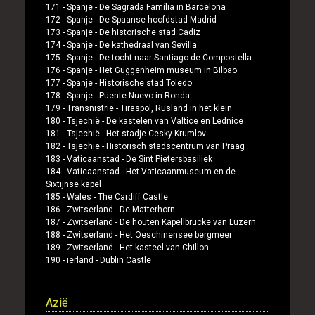
171 -
Spanje
-
De Sagrada Família in Barcelona
172 -
Spanje
-
De Spaanse hoofdstad Madrid
173 -
Spanje
-
De historische stad Cadiz
174 -
Spanje
-
De kathedraal van Sevilla
175 -
Spanje
-
De tocht naar Santiago de Compostella
176 -
Spanje
-
Het Guggenheim museum in Bilbao
177 -
Spanje
-
Historische stad Toledo
178 -
Spanje
-
Puente Nuevo in Ronda
179 -
Transnistrië
-
Tiraspol, Rusland in het klein
180 -
Tsjechië
-
De kastelen van Valtice en Lednice
181 -
Tsjechië
-
Het stadje Cesky Krumlov
182 -
Tsjechië
-
Historisch stadscentrum van Praag
183 -
Vaticaanstad
-
De Sint Pietersbasiliek
184 -
Vaticaanstad
-
Het Vaticaanmuseum en de
Sixtijnse kapel
185 -
Wales
-
The Cardiff Castle
186 -
Zwitserland
-
De Matterhorn
187 -
Zwitserland
-
De houten Kapellbrücke van Luzern
188 -
Zwitserland
-
Het Oeschinensee bergmeer
189 -
Zwitserland
-
Het kasteel van Chillon
190 -
ierland
-
Dublin Castle
Azië