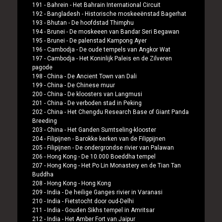
191 -
Bahrein
-
Het Bahrain International Circuit
192 -
Bangladesh
-
Historische moskeeënstad Bagerhat
193 -
Bhutan
-
De hoofdstad Thimphu
194 -
Brunei
-
De moskeeen van Bandar Seri Begawan
195 -
Brunei
-
De palenstad Kampong Ayer
196 -
Cambodja
-
De oude tempels van Angkor Wat
197 -
Cambodja
-
Het Koninlijk Paleis en de Zilveren
pagode
198 -
China
-
De Ancient Town van Dali
199 -
China
-
De Chinese muur
200 -
China
-
De kloosters van Langmusi
201 -
China
-
De verboden stad in Peking
202 -
China
-
Het Chengdu Research Base of Giant Panda
Breeding
203 -
China
-
Het Ganden Sumtseling-klooster
204 -
Filipijnen
-
Barokke kerken van de Filippijnen
205 -
Filipijnen
-
De ondergrondse rivier van Palawan
206 -
Hong Kong
-
De 10.000 Boeddha tempel
207 -
Hong Kong
-
Het Po Lin Monastery en de Tian Tan
Buddha
208 -
Hong Kong
-
Hong Kong
209 -
India
-
De heilige Ganges rivier in Varanasi
210 -
India
-
Fietstocht door oud-Delhi
211 -
India
-
Gouden Sikhs tempel in Amritsar
212 -
India
-
Het Amber Fort van Jaipur