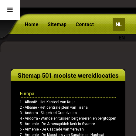
Home
Sitemap
Contact
NL
EN
Sitemap 501 mooiste wereldlocaties
Europa
1 -
Albanië
-
Het Kasteel van Kruja
2 -
Albanië
-
Het centrale plein van Tirana
3 -
Andorra
-
Skigebied Grandvalira
4 -
Andorra
-
Wandelen tussen bergemeren en bergtoppen
5 -
Armenie
-
De Amenaprkich-kerk in Gyumre
6 -
Armenie
-
De Cascade van Yerevan
7 -
Armenie
-
De kloosters van Sanahin en Haghpat