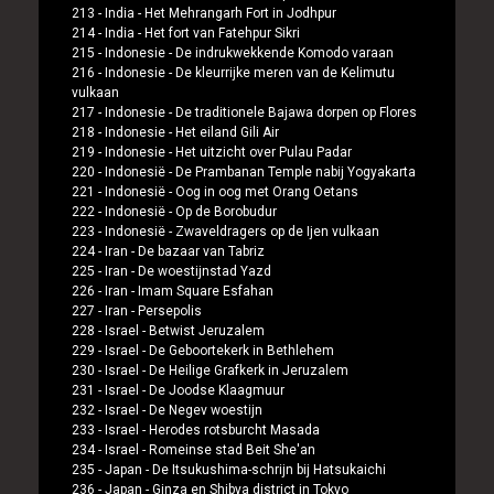
213 -
India
-
Het Mehrangarh Fort in Jodhpur
214 -
India
-
Het fort van Fatehpur Sikri
215 -
Indonesie
-
De indrukwekkende Komodo varaan
216 -
Indonesie
-
De kleurrijke meren van de Kelimutu
vulkaan
217 -
Indonesie
-
De traditionele Bajawa dorpen op Flores
218 -
Indonesie
-
Het eiland Gili Air
219 -
Indonesie
-
Het uitzicht over Pulau Padar
220 -
Indonesië
-
De Prambanan Temple nabij Yogyakarta
221 -
Indonesië
-
Oog in oog met Orang Oetans
222 -
Indonesië
-
Op de Borobudur
223 -
Indonesië
-
Zwaveldragers op de Ijen vulkaan
224 -
Iran
-
De bazaar van Tabriz
225 -
Iran
-
De woestijnstad Yazd
226 -
Iran
-
Imam Square Esfahan
227 -
Iran
-
Persepolis
228 -
Israel
-
Betwist Jeruzalem
229 -
Israel
-
De Geboortekerk in Bethlehem
230 -
Israel
-
De Heilige Grafkerk in Jeruzalem
231 -
Israel
-
De Joodse Klaagmuur
232 -
Israel
-
De Negev woestijn
233 -
Israel
-
Herodes rotsburcht Masada
234 -
Israel
-
Romeinse stad Beit She'an
235 -
Japan
-
De Itsukushima-schrijn bij Hatsukaichi
236 -
Japan
-
Ginza en Shibya district in Tokyo