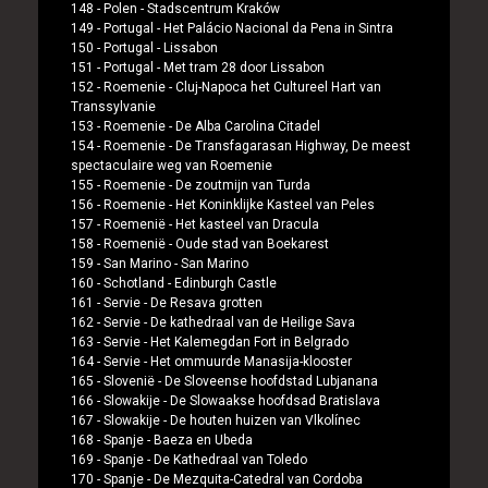
148 -
Polen
-
Stadscentrum Kraków
149 -
Portugal
-
Het Palácio Nacional da Pena in Sintra
150 -
Portugal
-
Lissabon
151 -
Portugal
-
Met tram 28 door Lissabon
152 -
Roemenie
-
Cluj-Napoca het Cultureel Hart van
Transsylvanie
153 -
Roemenie
-
De Alba Carolina Citadel
154 -
Roemenie
-
De Transfagarasan Highway, De meest
spectaculaire weg van Roemenie
155 -
Roemenie
-
De zoutmijn van Turda
156 -
Roemenie
-
Het Koninklijke Kasteel van Peles
157 -
Roemenië
-
Het kasteel van Dracula
158 -
Roemenië
-
Oude stad van Boekarest
159 -
San Marino
-
San Marino
160 -
Schotland
-
Edinburgh Castle
161 -
Servie
-
De Resava grotten
162 -
Servie
-
De kathedraal van de Heilige Sava
163 -
Servie
-
Het Kalemegdan Fort in Belgrado
164 -
Servie
-
Het ommuurde Manasija-klooster
165 -
Slovenië
-
De Sloveense hoofdstad Lubjanana
166 -
Slowakije
-
De Slowaakse hoofdsad Bratislava
167 -
Slowakije
-
De houten huizen van Vlkolínec
168 -
Spanje
-
Baeza en Ubeda
169 -
Spanje
-
De Kathedraal van Toledo
170 -
Spanje
-
De Mezquita-Catedral van Cordoba