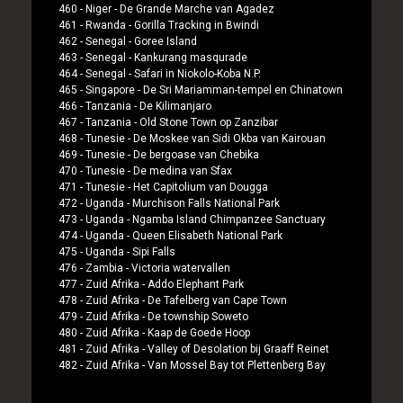
460 -
Niger
-
De Grande Marche van Agadez
461 -
Rwanda
-
Gorilla Tracking in Bwindi
462 -
Senegal
-
Goree Island
463 -
Senegal
-
Kankurang masqurade
464 -
Senegal
-
Safari in Niokolo-Koba N.P.
465 -
Singapore
-
De Sri Mariamman-tempel en Chinatown
466 -
Tanzania
-
De Kilimanjaro
467 -
Tanzania
-
Old Stone Town op Zanzibar
468 -
Tunesie
-
De Moskee van Sidi Okba van Kairouan
469 -
Tunesie
-
De bergoase van Chebika
470 -
Tunesie
-
De medina van Sfax
471 -
Tunesie
-
Het Capitolium van Dougga
472 -
Uganda
-
Murchison Falls National Park
473 -
Uganda
-
Ngamba Island Chimpanzee Sanctuary
474 -
Uganda
-
Queen Elisabeth National Park
475 -
Uganda
-
Sipi Falls
476 -
Zambia
-
Victoria watervallen
477 -
Zuid Afrika
-
Addo Elephant Park
478 -
Zuid Afrika
-
De Tafelberg van Cape Town
479 -
Zuid Afrika
-
De township Soweto
480 -
Zuid Afrika
-
Kaap de Goede Hoop
481 -
Zuid Afrika
-
Valley of Desolation bij Graaff Reinet
482 -
Zuid Afrika
-
Van Mossel Bay tot Plettenberg Bay