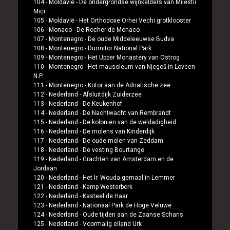
104 -
Moldavië
-
De ondergrondse wijnkelders van Milestii
Mici
105 -
Moldavië
-
Het Orthodoxe Orhei Vechi grotklooster
106 -
Monaco
-
De Rocher de Monaco
107 -
Montenegro
-
De oude Middeleeuwse Budva
108 -
Montenegro
-
Durmitor National Park
109 -
Montenegro
-
Het Upper Monastery van Ostrog
110 -
Montenegro
-
Het mausoleum van Njegoš in Lovcen
N.P.
111 -
Montenegro
-
Kotor aan de Adriatische zee
112 -
Nederland
-
Afsluitdijk Zuiderzee
113 -
Nederland
-
De Keukenhof
114 -
Nederland
-
De Nachtwacht van Rembrandt
115 -
Nederland
-
De koloniën van de weldadigheid
116 -
Nederland
-
De molens van Kinderdijk
117 -
Nederland
-
De oude molen van Zeddam
118 -
Nederland
-
De vesting Bourtange
119 -
Nederland
-
Grachten van Amsterdam en de
Jordaan
120 -
Nederland
-
Het Ir. Wouda gemaal in Lemmer
121 -
Nederland
-
Kamp Westerbork
122 -
Nederland
-
Kasteel de Haar
123 -
Nederland
-
Nationaal Park de Hoge Veluwe
124 -
Nederland
-
Oude tijden aan de Zaanse Schans
125 -
Nederland
-
Voormalig eiland Urk