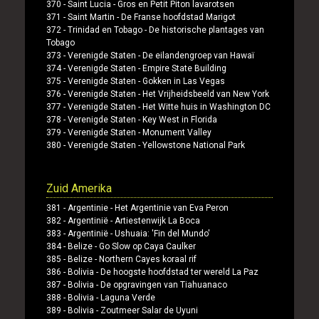
370 -
Saint Lucia
-
Gros en Petit Piton lavarotsen
371 -
Saint Martin
-
De Franse hoofdstad Marigot
372 -
Trinidad en Tobago
-
De historische plantages van
Tobago
373 -
Verenigde Staten
-
De eilandengroep van Hawaï
374 -
Verenigde Staten
-
Empire State Building
375 -
Verenigde Staten
-
Gokken in Las Vegas
376 -
Verenigde Staten
-
Het Vrijheidsbeeld van New York
377 -
Verenigde Staten
-
Het Witte huis in Washington DC
378 -
Verenigde Staten
-
Key West in Florida
379 -
Verenigde Staten
-
Monument Valley
380 -
Verenigde Staten
-
Yellowstone National Park
Zuid Amerika
381 -
Argentinie
-
Het Argentinie van Eva Peron
382 -
Argentinië
-
Artiestenwijk La Boca
383 -
Argentinië
-
Ushuaia: 'Fin del Mundo'
384 -
Belize
-
Go Slow op Caya Caulker
385 -
Belize
-
Northern Cayes koraal rif
386 -
Bolivia
-
De hoogste hoofdstad ter wereld La Paz
387 -
Bolivia
-
De opgravingen van Tiahuanaco
388 -
Bolivia
-
Laguna Verde
389 -
Bolivia
-
Zoutmeer Salar de Uyuni