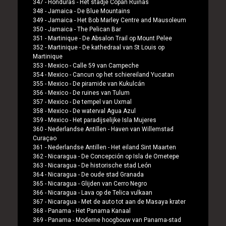
347 -
Honduras
-
Het stadje Copán Ruinas
348 -
Jamaica
-
De Blue Mountains
349 -
Jamaica
-
Het Bob Marley Centre and Mausoleum
350 -
Jamaica
-
The Pelican Bar
351 -
Martinique
-
De Absalon Trail op Mount Pelee
352 -
Martinique
-
De kathedraal van St Louis op
Martinique
353 -
Mexico
-
Calle 59 van Campeche
354 -
Mexico
-
Cancun op het schiereiland Yucatan
355 -
Mexico
-
De piramide van Kukulcán
356 -
Mexico
-
De ruines van Tulum
357 -
Mexico
-
De tempel van Uxmal
358 -
Mexico
-
De waterval Agua Azul
359 -
Mexico
-
Het paradijselijke Isla Mujeres
360 -
Nederlandse Antillen
-
Haven van Willemstad
Curaçao
361 -
Nederlandse Antillen
-
Het eiland Sint Maarten
362 -
Nicaragua
-
De Concepción op Isla de Ometepe
363 -
Nicaragua
-
De historische stad León
364 -
Nicaragua
-
De oude stad Granada
365 -
Nicaragua
-
Glijden van Cerro Negro
366 -
Nicaragua
-
Lava op de Telica vulkaan
367 -
Nicaragua
-
Met de auto tot aan de Masaya krater
368 -
Panama
-
Het Panama Kanaal
369 -
Panama
-
Moderne hoogbouw van Panama-stad