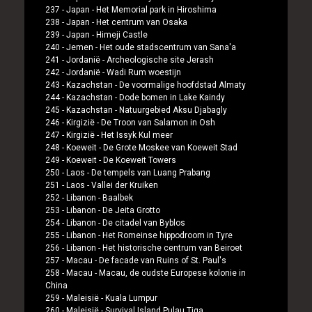
237 -
Japan
-
Het Memorial park in Hiroshima
238 -
Japan
-
Het centrum van Osaka
239 -
Japan
-
Himeji Castle
240 -
Jemen
-
Het oude stadscentrum van Sana'a
241 -
Jordanië
-
Archeologische site Jerash
242 -
Jordanië
-
Wadi Rum woestijn
243 -
Kazachstan
-
De voormalige hoofdstad Almaty
244 -
Kazachstan
-
Dode bomen in Lake Kaindy
245 -
Kazachstan
-
Natuurgebied Aksu Djabagly
246 -
Kirgizië
-
De Troon van Salamon in Osh
247 -
Kirgizië
-
Het Issyk Kul meer
248 -
Koeweit
-
De Grote Moskee van Koeweit Stad
249 -
Koeweit
-
De Koeweit Towers
250 -
Laos
-
De tempels van Luang Prabang
251 -
Laos
-
Vallei der Kruiken
252 -
Libanon
-
Baalbek
253 -
Libanon
-
De Jeita Grotto
254 -
Libanon
-
De citadel van Byblos
255 -
Libanon
-
Het Romeinse hippodroom in Tyre
256 -
Libanon
-
Het historische centrum van Beiroet
257 -
Macau
-
De facade van Ruins of St. Paul's
258 -
Macau
-
Macau, de oudste Europese kolonie in
China
259 -
Maleisië
-
Kuala Lumpur
260 -
Maleisië
-
Survival Island Pulau Tiga