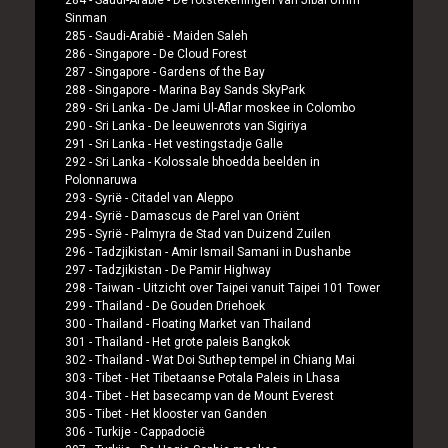
284 -
Saudi-Arabië
-
De rotstekeningen van Jibal Umm
Sinman
285 -
Saudi-Arabië
-
Maiden Saleh
286 -
Singapore
-
De Cloud Forest
287 -
Singapore
-
Gardens of the Bay
288 -
Singapore
-
Marina Bay Sands SkyPark
289 -
Sri Lanka
-
De Jami Ul-Aflar moskee in Colombo
290 -
Sri Lanka
-
De leeuwenrots van Sigiriya
291 -
Sri Lanka
-
Het vestingstadje Galle
292 -
Sri Lanka
-
Kolossale bhoedda beelden in
Polonnaruwa
293 -
Syrië
-
Citadel van Aleppo
294 -
Syrië
-
Damascus de Parel van Oriënt
295 -
Syrië
-
Palmyra de Stad van Duizend Zuilen
296 -
Tadzjikistan
-
Amir Ismail Samani in Dushanbe
297 -
Tadzjikistan
-
De Pamir Highway
298 -
Taiwan
-
Uitzicht over Taipei vanuit Taipei 101 Tower
299 -
Thailand
-
De Gouden Driehoek
300 -
Thailand
-
Floating Market van Thailand
301 -
Thailand
-
Het grote paleis Bangkok
302 -
Thailand
-
Wat Doi Suthep tempel in Chiang Mai
303 -
Tibet
-
Het Tibetaanse Potala Paleis in Lhasa
304 -
Tibet
-
Het basecamp van de Mount Everest
305 -
Tibet
-
Het klooster van Ganden
306 -
Turkije
-
Cappadocië