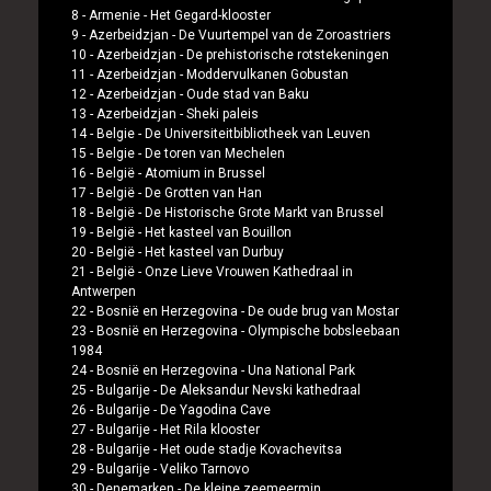
8 -
Armenie
-
Het Gegard-klooster
9 -
Azerbeidzjan
-
De Vuurtempel van de Zoroastriers
10 -
Azerbeidzjan
-
De prehistorische rotstekeningen
11 -
Azerbeidzjan
-
Moddervulkanen Gobustan
12 -
Azerbeidzjan
-
Oude stad van Baku
13 -
Azerbeidzjan
-
Sheki paleis
14 -
Belgie
-
De Universiteitbibliotheek van Leuven
15 -
Belgie
-
De toren van Mechelen
16 -
België
-
Atomium in Brussel
17 -
België
-
De Grotten van Han
18 -
België
-
De Historische Grote Markt van Brussel
19 -
België
-
Het kasteel van Bouillon
20 -
België
-
Het kasteel van Durbuy
21 -
België
-
Onze Lieve Vrouwen Kathedraal in
Antwerpen
22 -
Bosnië en Herzegovina
-
De oude brug van Mostar
23 -
Bosnië en Herzegovina
-
Olympische bobsleebaan
1984
24 -
Bosnië en Herzegovina
-
Una National Park
25 -
Bulgarije
-
De Aleksandur Nevski kathedraal
26 -
Bulgarije
-
De Yagodina Cave
27 -
Bulgarije
-
Het Rila klooster
28 -
Bulgarije
-
Het oude stadje Kovachevitsa
29 -
Bulgarije
-
Veliko Tarnovo
30 -
Denemarken
-
De kleine zeemeermin