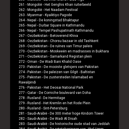
261 -
Mongolië
-
Het Genghis Khan ruiterbeeld
262 -
Mongolië
-
Het Naadam Festival
263 -
Myanmar
-
Kyaiktiyo Pagode
264 -
Nepal
-
De koningstad Bhaktapur
265 -
Nepal
-
Durbar Square in Kathmandu
266 -
Nepal
-
Tempel Pashupatinath Kathmandu
267 -
Oezbekistan
-
Betoverend Khiva
268 -
Oezbekistan
-
Chorsu bazaar in old Tashkent
269 -
Oezbekistan
-
De ruïnes van Timur paleis
270 -
Oezbekistan
-
Moskeeën en madrasses in Bukhara
271 -
Oezbekistan
-
Samarkand Registan plein
272 -
Oman
-
De Wadi Bani Khalid Oase
273 -
Pakistan
-
De mooiste gletsjers van Pakistan
274 -
Pakistan
-
De paleizen van Gilgit - Baltistan
275 -
Pakistan
-
De zustersteden Islamabad en
Rawalpindi
276 -
Pakistan
-
Het Deosai National Park
277 -
Qatar
-
De Corniche boulevard van Doha
278 -
Rusland
-
De Hermitage
279 -
Rusland
-
Het Kremlin en het Rode Plein
280 -
Rusland
-
Sint-Petersburg
281 -
Saudi-Arabië
-
De 300 meter hoge Kindom Tower
282 -
Saudi-Arabië
-
De Wadi Al Disah
283 -
Saudi-Arabië
-
De historische oude stad van Jeddah