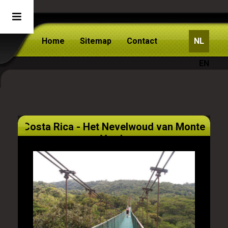
Home
Sitemap
Contact
NL
EN
Costa Rica - Het Nevelwoud van Monte
Verde