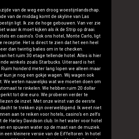
szijde van de weg een droog woestijnlandschap.
inde van de middag komt de skyline van Las
estijn ligt. Ik zie de hoge gebouwen. Van ver zie
et waar ik moet kijken als ik de Strip op draai.
tels en casino's. Ook ons hotel, Monte Carlo, ligt
 receptie. Het is direct te zien dat het een heel
meer dan twintig balies om in te checken.
 het ruim 30 etage tellende hotel. Alles is hier
ende winkels zoals Starbucks. Uiteraard is het
. Ruim honderd meter lang lopen we alleen maar
bar kun je nog een gokje wagen. Wij wagen ook
kast. We weten nauwelijks wat we moeten doen om
 automaat te rinkelen. We hebben ruim 20 dollar
rkt tot drie euro. We proberen verder te
liezen de inzet. Met onze winst van de eerste
acht te trekken zijn overweldigend. Ik weet niet
en aan te reiken voor hotels, casino's en zelfs
t de Harley Davidson club. In het water voor hotel
wegen en spuwen water op de maat van de muziek.
n een kleinere versie van de Eiffeltoren. In hotel