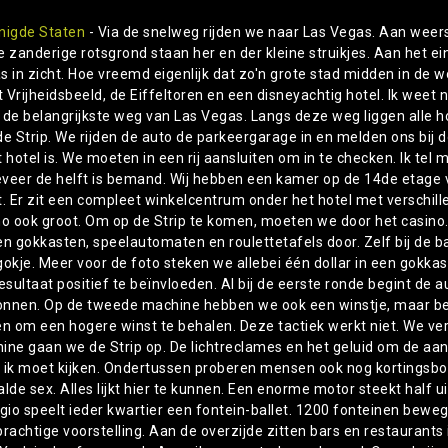
nigde Staten
- Via de snelweg rijden we naar Las Vegas. Aan weer
e zanderige rotsgrond staan her en der kleine struikjes. Aan het e
 in zicht. Hoe vreemd eigenlijk dat zo'n grote stad midden in de wo
t Vrijheidsbeeld, de Eiffeltoren en een disneyachtig hotel. Ik weet ni
s de belangrijkste weg van Las Vegas. Langs deze weg liggen alle ho
e Strip. We rijden de auto de parkeergarage in en melden ons bij de
 hotel is. We moeten in een rij aansluiten om in te checken. Ik tel 
veer de helft is bemand. Wij hebben een kamer op de 14de etage van
t. Er zit een compleet winkelcentrum onder het hotel met verschill
no ook groot. Om op de Strip te komen, moeten we door het casino
en gokkasten, speelautomaten en roulettetafels door. Zelf bij de 
gokje. Meer voor de foto steken we allebei één dollar in een gok
esultaat positief te beïnvloeden. Al bij de eerste ronde begint de
nnen. Op de tweede machine hebben we ook een winstje, maar bepe
en om een hogere winst te behalen. Deze tactiek werkt niet. We ver
ine gaan we de Strip op. De lichtreclames en het geluid om de aand
 ik moet kijken. Ondertussen proberen mensen ook nog kortingsbonn
lde sex. Alles lijkt hier te kunnen. Een enorme motor steekt half ui
agio speelt ieder kwartier een fontein-ballet. 1200 fonteinen be
rachtige voorstelling. Aan de overzijde zitten bars en restaurants i