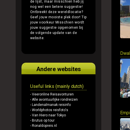
de lijst, maar misschien heb jij
nog wel een betere suggestie!
Ontbreekt deze wereldlocatie?
Geef jouw mooiste plek door!
Tip
jouw voorkeur
Misschien wordt
jouw suggestie opgenomen bij
de volgende update van de
website.
Dwal
Andere websites
Useful links (mainly dutch)
- Veeronline Reisavonturen
- Alle avontuurlijke rondreizen
- Landenalmanak reisinfo
- Worldphotos reisfoto's
Empi
- Van Hiero naar Tokyo
- Brutus op tour
- Ronaldopreis.nl