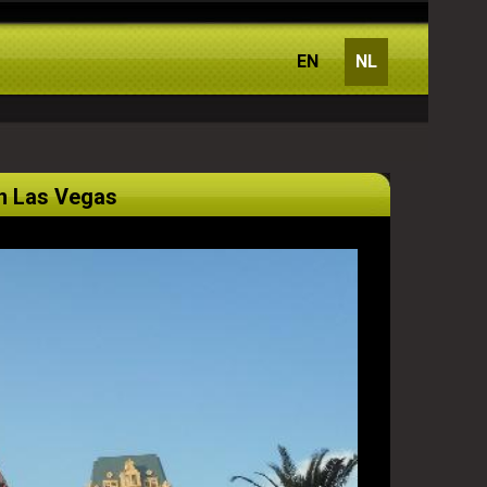
EN
NL
in Las Vegas