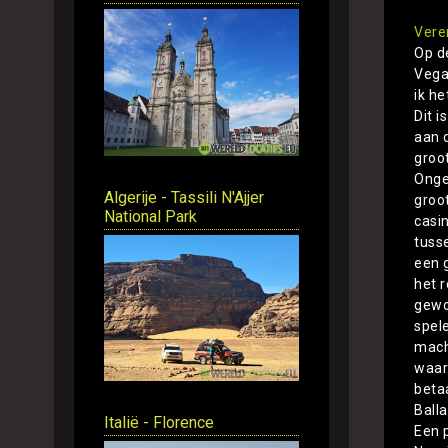
Vere
Op d
Vegas
ik he
Dit i
aan d
groot
Onge
Algerije - Tassili N'Ajjer
groo
National Park
casi
tuss
een 
het r
gewo
spel
mach
waar
betaa
Ball
Italië - Florence
Een p