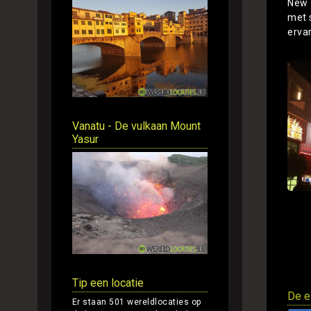
New 
met s
erva
Vanatu - De vulkaan Mount
Yasur
Tip een locatie
De e
Er staan 501 wereldlocaties op