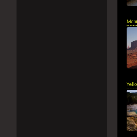
Monu
Yell