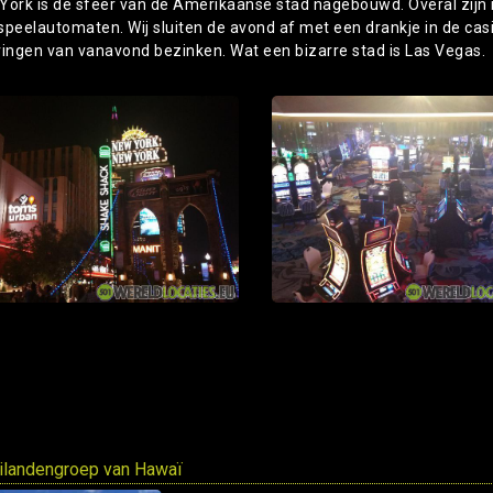
York is de sfeer van de Amerikaanse stad nagebouwd. Overal zijn 
peelautomaten. Wij sluiten de avond af met een drankje in de casin
ringen van vanavond bezinken. Wat een bizarre stad is Las Vegas.
ilandengroep van Hawaï