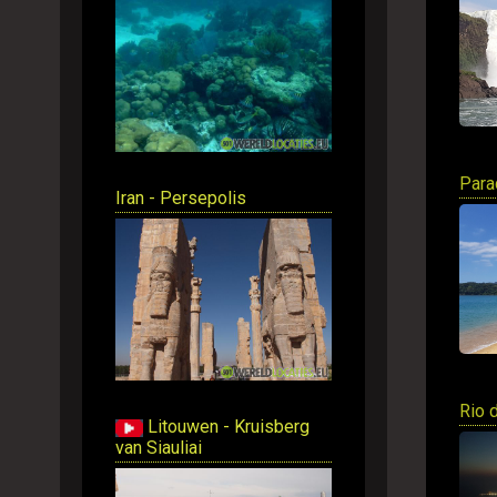
Parad
Iran - Persepolis
Rio 
Litouwen - Kruisberg
van Siauliai