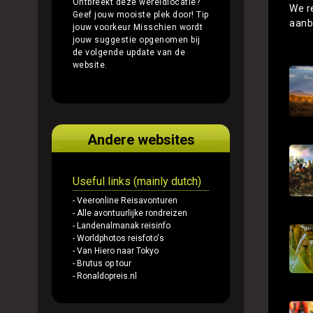
Ontbreekt deze wereldlocatie?
We r
Geef jouw mooiste plek door!
Tip
aanb
jouw voorkeur
Misschien wordt
jouw suggestie opgenomen bij
de volgende update van de
website.
Andere websites
Useful links (mainly dutch)
- Veeronline Reisavonturen
- Alle avontuurlijke rondreizen
- Landenalmanak reisinfo
- Worldphotos reisfoto's
- Van Hiero naar Tokyo
- Brutus op tour
- Ronaldopreis.nl