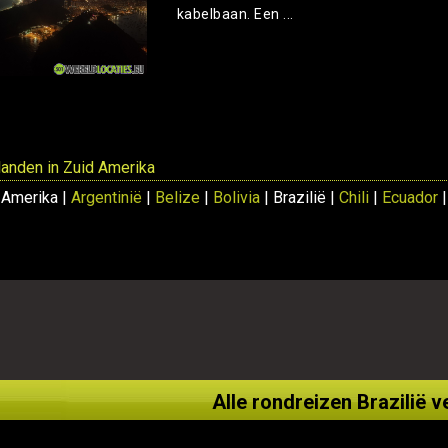
kabelbaan. Een ...
 landen in Zuid Amerika
 Amerika |
Argentinië
|
Belize
|
Bolivia
| Brazilië |
Chili
|
Ecuador
Alle rondreizen Brazilië v