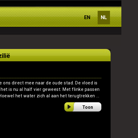
EN
NL
ilië
e ons direct mee naar de oude stad. De vloed is
et is nu al half vier geweest. Met flinke passen
oewel het water zich al aan het terugtrekken ...
Toon