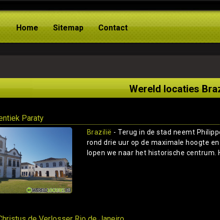
Home
Sitemap
Contact
Wereld locaties Braz
entiek Paraty
Brazilië
- Terug in de stad neemt Philipp
rond drie uur op de maximale hoogte en h
lopen we naar het historische centrum. H
hristus de Verlosser Rio de Janeiro