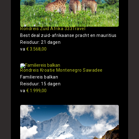
Rondreis Zuid Afrika 333Travel
Best deal zuid-afrikaanse pracht en mauritius
Reisduur: 21 dagen
va
€ 3.568,00
Rondreis Kroatie Montenegro Sawadee
Familiereis balkan
Reisduur: 15 dagen
va
€ 1.999,00