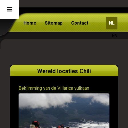
Home
Sitemap
Contact
NL
EN
Wereld locaties Chili
Beklimming van de Villarica vulkaan