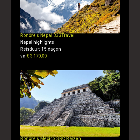
Rondreis Nepal 333Travel
Nepal highlights
Reisduur: 15 dagen
va
€ 3.170,00
Rondreis Mexico SRC Reizen