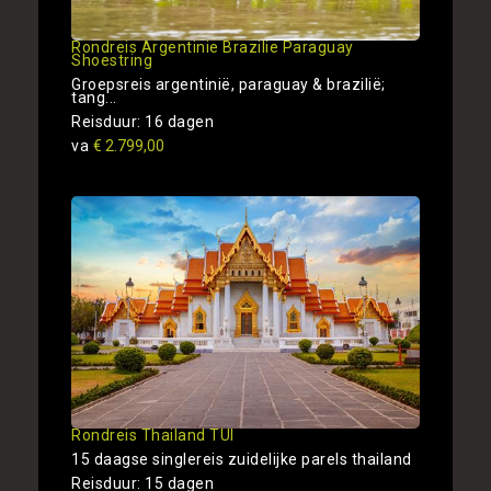
Rondreis Argentinie Brazilie Paraguay
Shoestring
Groepsreis argentinië, paraguay & brazilië;
tang...
Reisduur: 16 dagen
va
€ 2.799,00
Rondreis Thailand TUI
15 daagse singlereis zuidelijke parels thailand
Reisduur: 15 dagen