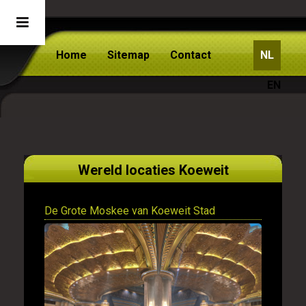
Home
Sitemap
Contact
NL
EN
Wereld locaties Koeweit
De Grote Moskee van Koeweit Stad