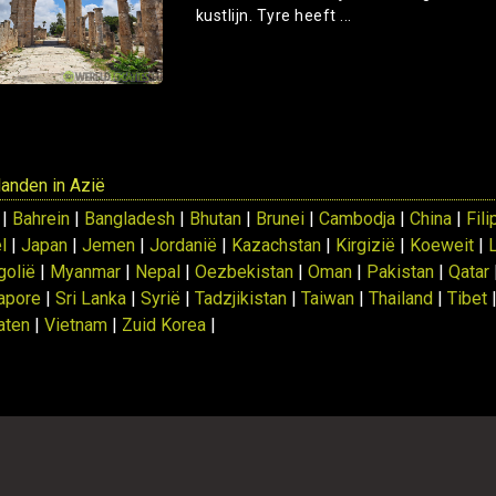
kustlijn. Tyre heeft ...
 landen in Azië
 |
Bahrein
|
Bangladesh
|
Bhutan
|
Brunei
|
Cambodja
|
China
|
Fili
l
|
Japan
|
Jemen
|
Jordanië
|
Kazachstan
|
Kirgizië
|
Koeweit
|
olië
|
Myanmar
|
Nepal
|
Oezbekistan
|
Oman
|
Pakistan
|
Qatar
apore
|
Sri Lanka
|
Syrië
|
Tadzjikistan
|
Taiwan
|
Thailand
|
Tibet
aten
|
Vietnam
|
Zuid Korea
|