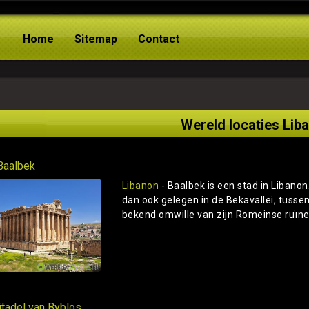
Home
Sitemap
Contact
Wereld locaties Lib
Baalbek
Libanon
- Baalbek is een stad in Libano
dan ook gelegen in de Bekavallei, tussen 
bekend omwille van zijn Romeinse ruïnes
itadel van Byblos