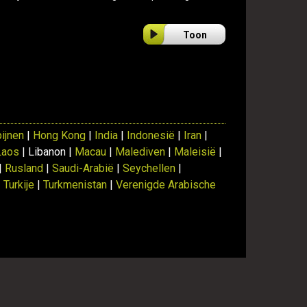
Toon
pijnen
|
Hong Kong
|
India
|
Indonesië
|
Iran
|
Laos
| Libanon |
Macau
|
Malediven
|
Maleisië
|
|
Rusland
|
Saudi-Arabië
|
Seychellen
|
|
Turkije
|
Turkmenistan
|
Verenigde Arabische