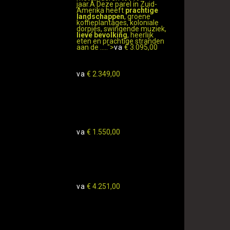
jaar.Â Deze parel in Zuid-
Amerika heeft
prachtige
landschappen
, groene
koffieplantages, koloniale
dorpjes, swingende muziek,
lieve bevolking
, heerlijk
eten en prachtige stranden
aan de .....">
va
€ 3.095,00
va
€ 2.349,00
va
€ 1.550,00
va
€ 4.251,00