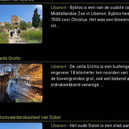
Libanon
- Byblos is een van de oudste c
Middellandse Zee in Libanon. Byblos he
7000 voor Christus. Het was een bloeien
rol ...
eita Grotto
Libanon
- De Jeita Grotto is een buiten
ongeveer 18 kilometer ten noorden van 
de bovengrondse grot, ook wel bekend a
indrukwekkend vanwege ...
ruisvaarderskasteel van Sidon
Libanon
- Het oude Sidon is een stad aa