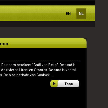
EN
NL
anon
n. De naam betekent "Baäl van Beka". De stad is
de rivieren Litani en Orontes. De stad is vooral
. De bloeiperiode van Baalbek ...
Toon