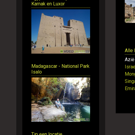
Karnak en Luxor
Alle
Azië
Madagascar - National Park
Israe
Isalo
Mong
Sing
Emir
Tip een locatie