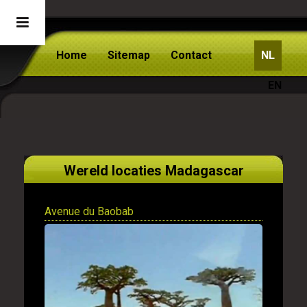
Home
Sitemap
Contact
NL
EN
Wereld locaties Madagascar
Avenue du Baobab