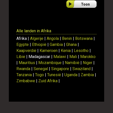
Toon
Alle landen in Afrika
Afrika |
Algerije
|
Angola
|
Benin
|
Botswana
|
Egypte
|
Ethiopië
|
Gambia
|
Ghana
|
Kaapverdië
|
Kameroen
|
Kenia
|
Lesotho
|
Libie
| Madagascar |
Malawi
|
Mali
|
Marokko
|
Mauritius
|
Mozambique
|
Namibië
|
Niger
|
Rwanda
|
Senegal
|
Singapore
|
Swaziland
|
Tanzania
|
Togo
|
Tunesië
|
Uganda
|
Zambia
|
Zimbabwe
|
Zuid Afrika
|