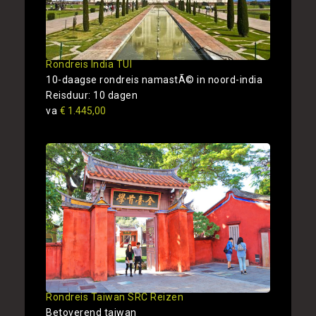
Rondreis India TUI
10-daagse rondreis namastÃ© in noord-india
Reisduur: 10 dagen
va
€ 1.445,00
Rondreis Taiwan SRC Reizen
Betoverend taiwan