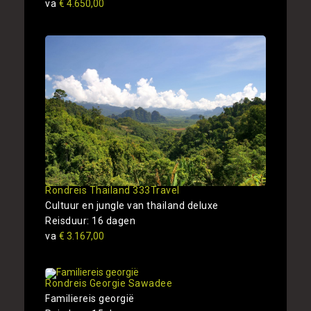
va
€ 4.650,00
Rondreis Thailand 333Travel
Cultuur en jungle van thailand deluxe
Reisduur: 16 dagen
va
€ 3.167,00
Rondreis Georgie Sawadee
Familiereis georgië