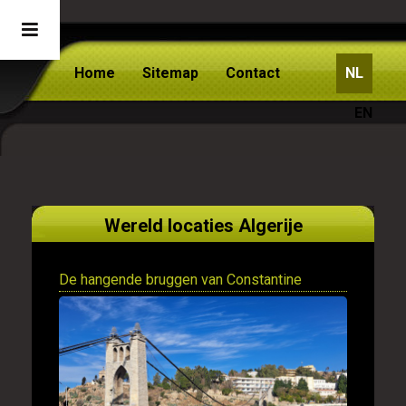
Home
Sitemap
Contact
NL
EN
Wereld locaties Algerije
De hangende bruggen van Constantine