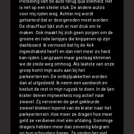
Plotseling valt de auto terug qua snelheid. Het
is net op een steiler stuk. De andere auto's
voor mij rijden weg. Achter mij wordt
getoeterd dat er doorgereden moet worden.
De chauffeur lijkt zich er niet druk om te
maken. Ook maakt hij zich geen zorgen om de
groene en rode lampjes die knipperen op zijn
dashboard. Ik vermoed dat hij de 4x4
ingeschakeld heeft en dan niet meer zo hard
kan rijden. Langzaam maar gestaag klimmen
we de steile weg omhoog. Als laatste van onze
groep komt mijn auto aan bij het
parkeerterrein. De ontbijtpakketten worden
dan al uitgedeeld. Ik neem een sandwich en
besluit de rest in mijn rugzak te doen. In de Ijen
krater delven mijnwerkers nog actief naar
zwavel. Zij vervoeren de geel gekleurde
zwavel blokken lopend van de krater naar het
parkeerterrein. Hoe meer ze dragen hoe meer
geld ze verdienen met één afdaling. Sommige
dragers hebben meer dan zeventig kilogram
op hun schouders liggen. Ze vinden het niet