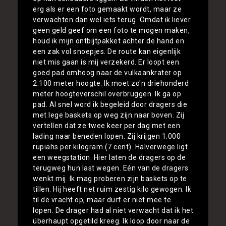
erg als er een foto gemaakt wordt, maar ze
verwachten dan wel iets terug. Omdat ik liever
geen geld geef om een foto te mogen maken,
houd ik mijn ontbijtpakket achter de hand en
een zak vol snoepjes. De route kan eigenlijk
niet mis gaan is mij verzekerd. Er loopt een
goed pad omhoog naar de vulkaankrater op
2.100 meter hoogte. Ik moet zo'n driehonderd
meter hoogteverschil overbruggen. Ik ga op
pad. Al snel word ik begeleid door dragers die
met lege baskets op weg zijn naar boven. Zij
vertellen dat ze twee keer per dag met een
lading naar beneden lopen. Zij krijgen 1.000
rupiahs per kilogram (7 cent). Halverwege ligt
een weegstation. Hier laten de dragers op de
terugweg hun last wegen. Eén van de dragers
wenkt mij. Ik mag proberen zijn baskets op te
tillen. Hij heeft net ruim zestig kilo gewogen. Ik
til de vracht op, maar durf er niet mee te
lopen. De drager had al niet verwacht dat ik het
überhaupt opgetild kreeg. Ik loop door naar de