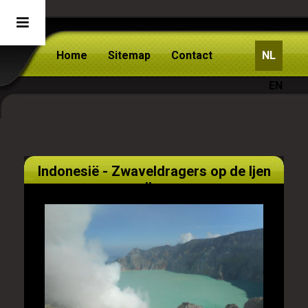
Home
Sitemap
Contact
NL
EN
Indonesië - Zwaveldragers op de Ijen
vulkaan