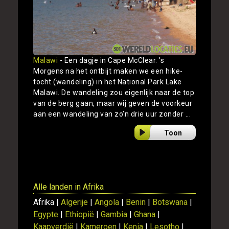
Malawi
- Een dagje in Cape McClear. ’s
Morgens na het ontbijt maken we een hike-
tocht (wandeling) in het National Park Lake
Malawi. De wandeling zou eigenlijk naar de top
van de berg gaan, maar wij geven de voorkeur
aan een wandeling van zo’n drie uur zonder ...
Toon
Alle landen in Afrika
Afrika |
Algerije
|
Angola
|
Benin
|
Botswana
|
Egypte
|
Ethiopië
|
Gambia
|
Ghana
|
Kaapverdië
|
Kameroen
|
Kenia
|
Lesotho
|