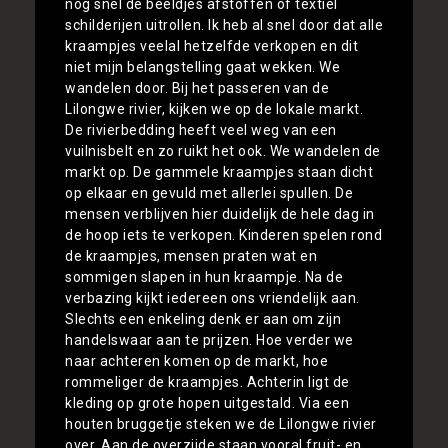
nog snel de beeldjes afstoffen of textiel
schilderijen uitrollen. Ik heb al snel door dat alle
kraampjes veelal hetzelfde verkopen en dit
niet mijn belangstelling gaat wekken. We
wandelen door. Bij het passeren van de
Lilongwe rivier, kijken we op de lokale markt.
De rivierbedding heeft veel weg van een
vuilnisbelt en zo ruikt het ook. We wandelen de
markt op. De gammele kraampjes staan dicht
op elkaar en gevuld met allerlei spullen. De
mensen verblijven hier duidelijk de hele dag in
de hoop iets te verkopen. Kinderen spelen rond
de kraampjes, mensen praten wat en
sommigen slapen in hun kraampje. Na de
verbazing kijkt iedereen ons vriendelijk aan.
Slechts een enkeling denk er aan om zijn
handelswaar aan te prijzen. Hoe verder we
naar achteren komen op de markt, hoe
rommeliger de kraampjes. Achterin ligt de
kleding op grote hopen uitgestald. Via een
houten bruggetje steken we de Lilongwe rivier
over. Aan de overzijde staan vooral fruit- en