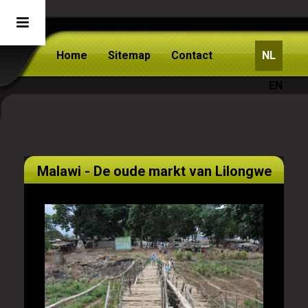
Home
Sitemap
Contact
NL
EN
Malawi - De oude markt van Lilongwe