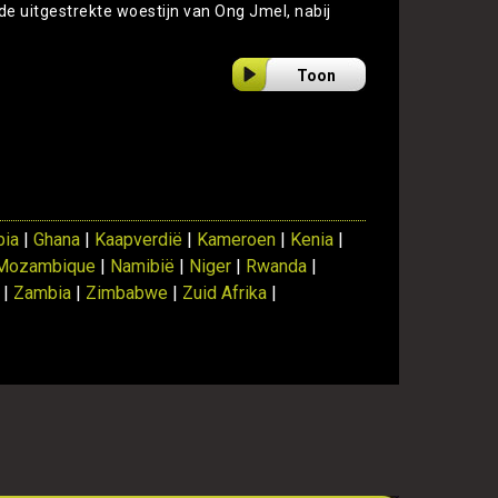
de uitgestrekte woestijn van Ong Jmel, nabij
Toon
bia
|
Ghana
|
Kaapverdië
|
Kameroen
|
Kenia
|
Mozambique
|
Namibië
|
Niger
|
Rwanda
|
|
Zambia
|
Zimbabwe
|
Zuid Afrika
|