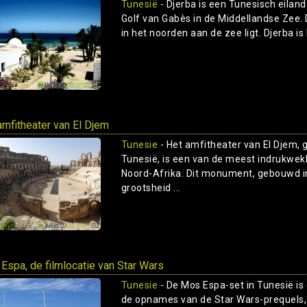
Tunesië
- Djerba is een Tunesisch eiland
Golf van Gabès in de Middellandse Zee. 
in het noorden aan de zee ligt. Djerba is 
amfitheater van El Djem
Tunesie
- Het amfitheater van El Djem, g
Tunesië, is een van de meest indrukwek
Noord-Afrika. Dit monument, gebouwd in
grootsheid ...
Espa, de filmlocatie van Star Wars
Tunesie
- De Mos Espa-set in Tunesië is 
de opnames van de Star Wars-prequel