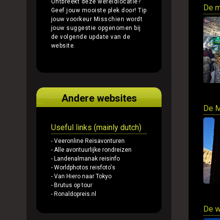
Ontbreekt deze wereldlocatie?
De m
Geef jouw mooiste plek door!
Tip
jouw voorkeur
Misschien wordt
jouw suggestie opgenomen bij
de volgende update van de
website.
Andere websites
De M
Useful links (mainly dutch)
- Veeronline Reisavonturen
- Alle avontuurlijke rondreizen
- Landenalmanak reisinfo
- Worldphotos reisfoto's
- Van Hiero naar Tokyo
- Brutus op tour
- Ronaldopreis.nl
De w