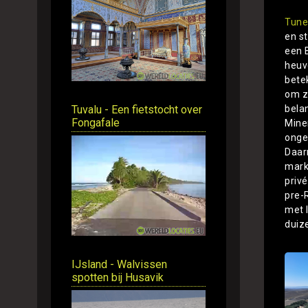
Tune
en s
een 
heuv
bete
om zi
Tuvalu - Een fietstocht over
bela
Fongafale
Mine
onge
Daar
mark
priv
pre-
met 
duiz
IJsland - Walvissen
spotten bij Husavik