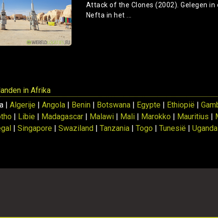
Attack of the Clones (2002). Gelegen in 
Nefta in het ...
landen in Afrika
ka |
Algerije
|
Angola
|
Benin
|
Botswana
|
Egypte
|
Ethiopië
|
Gam
tho
|
Libie
|
Madagascar
|
Malawi
|
Mali
|
Marokko
|
Mauritius
|
gal
|
Singapore
|
Swaziland
|
Tanzania
|
Togo
|
Tunesië
|
Uganda