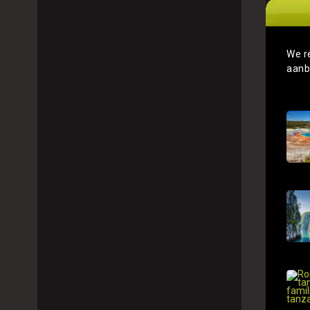
We r
aanb