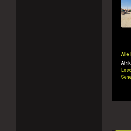
Alle 
Afri
Leso
Sene