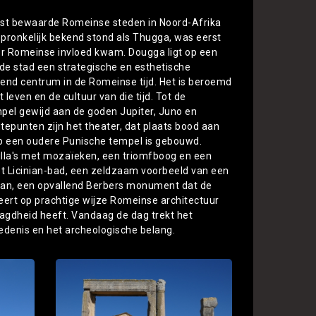
best bewaarde Romeinse steden in Noord-Afrika
spronkelijk bekend stond als Thugga, was eerst
er Romeinse invloed kwam. Dougga ligt op een
de stad een strategische en esthetische
end centrum in de Romeinse tijd. Het is beroemd
 leven en de cultuur van die tijd. Tot de
el gewijd aan de goden Jupiter, Juno en
epunten zijn het theater, dat plaats bood aan
p een oudere Punische tempel is gebouwd.
villa's met mozaïeken, een triomfboog en een
t Licinian-bad, een zeldzaam voorbeeld van een
ban, een opvallend Berbers monument dat de
ert op prachtige wijze Romeinse architectuur
aagdheid heeft. Vandaag de dag trekt het
edenis en het archeologische belang.