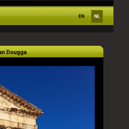
EN
NL
van Dougga