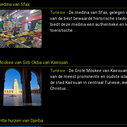
edina van Sfax
Tunesie
- De medina van Sfax, gelegen in
van de best bewaarde historische stadsc
biedt deze medina een authentieke en le
toeristische ...
oskee van Sidi Okba van Kairouan
Tunesie
- De Grote Moskee van Kairouan,
van de meest prominente en oudste isl
de stad Kairouan in centraal Tunesië, w
Christus ...
itte huizen van Djerba