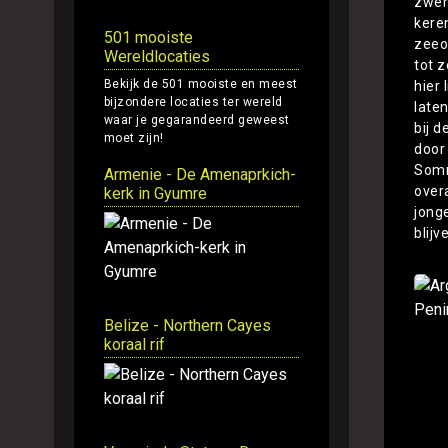
zwem
kere
501 mooiste
zeeo
Wereldlocaties
tot 
Bekijk de 501 mooiste en meest
hier
bijzondere locaties ter wereld
late
waar je gegarandeerd geweest
bij d
moet zijn!
door
Somm
Armenie - De Amenaprkich-
over
kerk in Gyumre
jong
blijv
Belize - Northern Cayes
koraal rif