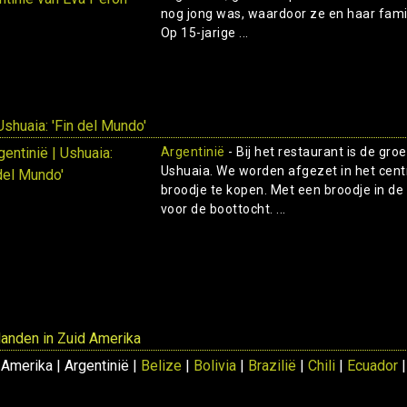
nog jong was, waardoor ze en haar fami
Op 15-jarige ...
shuaia: 'Fin del Mundo'
Argentinië
- Bij het restaurant is de gr
Ushuaia. We worden afgezet in het cent
broodje te kopen. Met een broodje in de
voor de boottocht. ...
 landen in Zuid Amerika
 Amerika | Argentinië |
Belize
|
Bolivia
|
Brazilië
|
Chili
|
Ecuador