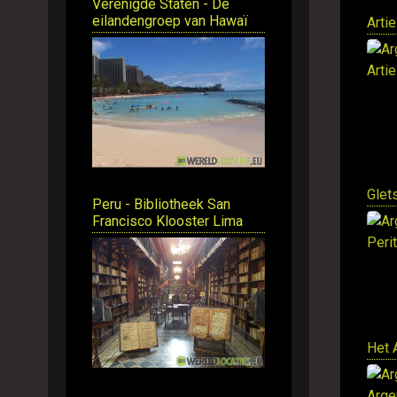
Verenigde Staten - De
eilandengroep van Hawaï
Arti
Glet
Peru - Bibliotheek San
Francisco Klooster Lima
Het 