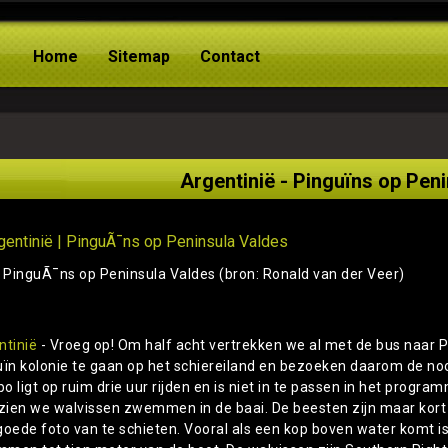
Home
Sitemap
Contact
Argentinië - Pinguïns op Pen
: PinguÃ¯ns op Peninsula Valdes (bron: Ronald van der Veer)
ntinië
- Vroeg op! Om half acht vertrekken we al met de bus naar 
uïn kolonie te gaan op het schiereiland en bezoeken daarom de noor
o ligt op ruim drie uur rijden en is niet in te passen in het progr
 zien we walvissen zwemmen in de baai. De beesten zijn maar kort 
goede foto van te schieten. Vooral als een kop boven water komt is