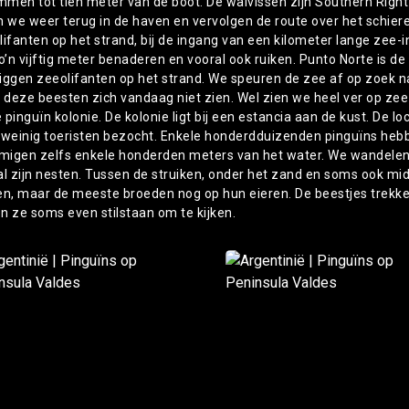
men tot tien meter van de boot. De walvissen zijn Southern Right
n we weer terug in de haven en vervolgen de route over het schierei
lifanten op het strand, bij de ingang van een kilometer lange zee
zo’n vijftig meter benaderen en vooral ook ruiken. Punto Norte is d
 liggen zeeolifanten op het strand. We speuren de zee af op zoek na
n deze beesten zich vandaag niet zien. Wel zien we heel ver op zee 
e pinguïn kolonie. De kolonie ligt bij een estancia aan de kust. De loc
 weinig toeristen bezocht. Enkele honderdduizenden pinguïns hebbe
igen zelfs enkele honderden meters van het water. We wandelen tus
al zijn nesten. Tussen de struiken, onder het zand en soms ook m
en, maar de meeste broeden nog op hun eieren. De beestjes trekke
en ze soms even stilstaan om te kijken.