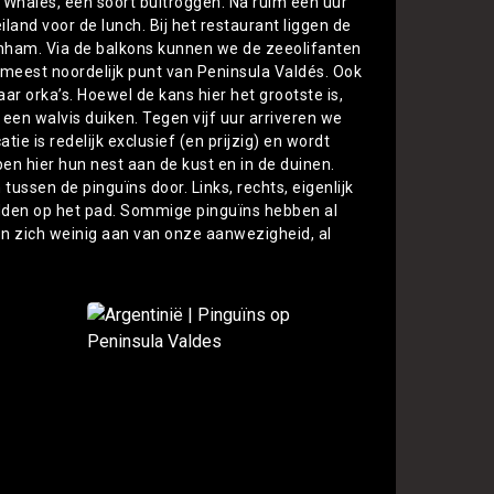
 Whales, een soort bultroggen. Na ruim één uur
land voor de lunch. Bij het restaurant liggen de
-inham. Via de balkons kunnen we de zeeolifanten
e meest noordelijk punt van Peninsula Valdés. Ook
ar orka’s. Hoewel de kans hier het grootste is,
een walvis duiken. Tegen vijf uur arriveren we
atie is redelijk exclusief (en prijzig) en wordt
n hier hun nest aan de kust en in de duinen.
sen de pinguïns door. Links, rechts, eigenlijk
idden op het pad. Sommige pinguïns hebben al
n zich weinig aan van onze aanwezigheid, al