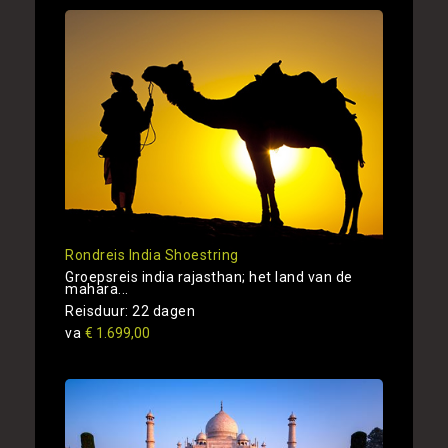
Rondreis India Shoestring
Groepsreis india rajasthan; het land van de
mahara...
Reisduur: 22 dagen
va
€ 1.699,00