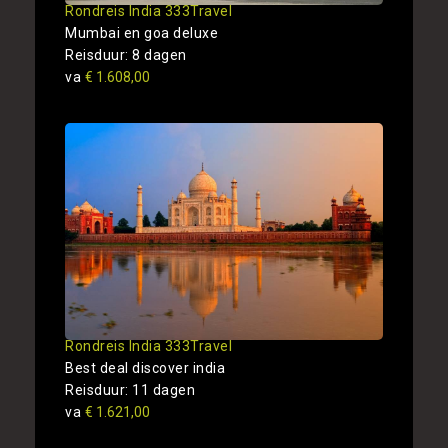
Rondreis India 333Travel
Mumbai en goa deluxe
Reisduur: 8 dagen
va
€ 1.608,00
Rondreis India 333Travel
Best deal discover india
Reisduur: 11 dagen
va
€ 1.621,00