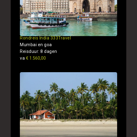
Rondreis India 333Travel
Mumbai en goa
Reisduur: 8 dagen
va
€ 1.560,00