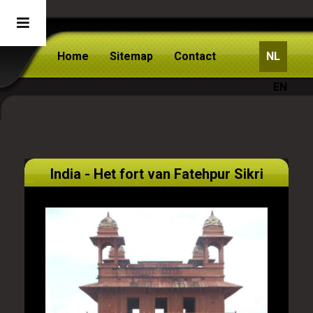
Home
Sitemap
Contact
NL
EN
India - Het fort van Fatehpur Sikri