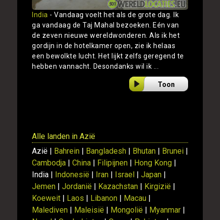
India
- Vandaag voelt het als de grote dag. Ik
ga vandaag de Taj Mahal bezoeken. Eén van
de zeven nieuwe wereldwonderen. Als ik het
gordijn in de hotelkamer open, zie ik helaas
een bewolkte lucht. Het lijkt zelfs geregend te
hebben vannacht. Desondanks wil ik ...
Toon
Alle landen in Azië
Azië |
Bahrein
|
Bangladesh
|
Bhutan
|
Brunei
|
Cambodja
|
China
|
Filipijnen
|
Hong Kong
|
India |
Indonesië
|
Iran
|
Israel
|
Japan
|
Jemen
|
Jordanië
|
Kazachstan
|
Kirgizië
|
Koeweit
|
Laos
|
Libanon
|
Macau
|
Malediven
|
Maleisië
|
Mongolië
|
Myanmar
|