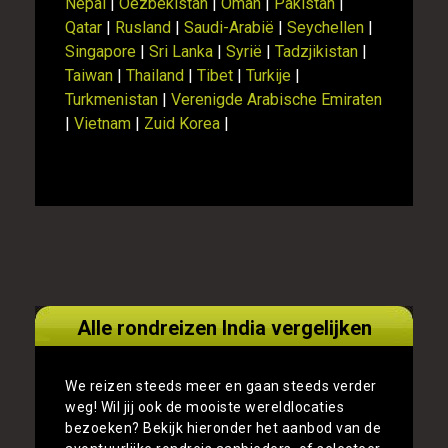
Nepal
|
Oezbekistan
|
Oman
|
Pakistan
|
Qatar
|
Rusland
|
Saudi-Arabië
|
Seychellen
|
Singapore
|
Sri Lanka
|
Syrië
|
Tadzjikistan
|
Taiwan
|
Thailand
|
Tibet
|
Turkije
|
Turkmenistan
|
Verenigde Arabische Emiraten
|
Vietnam
|
Zuid Korea
|
Alle rondreizen India vergelijken
We reizen steeds meer en gaan steeds verder
weg! Wil jij ook de mooiste wereldlocaties
bezoeken? Bekijk hieronder het aanbod van de