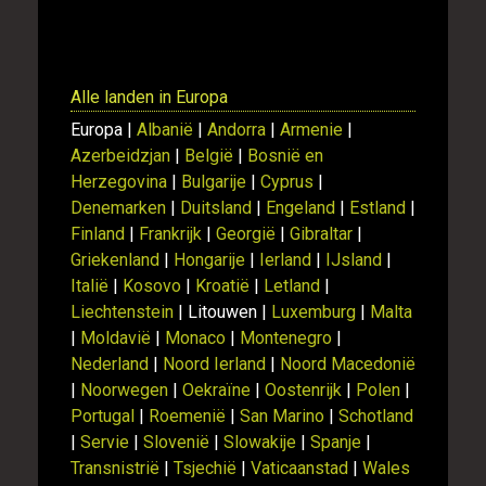
Alle landen in Europa
Europa |
Albanië
|
Andorra
|
Armenie
|
Azerbeidzjan
|
België
|
Bosnië en
Herzegovina
|
Bulgarije
|
Cyprus
|
Denemarken
|
Duitsland
|
Engeland
|
Estland
|
Finland
|
Frankrijk
|
Georgië
|
Gibraltar
|
Griekenland
|
Hongarije
|
Ierland
|
IJsland
|
Italië
|
Kosovo
|
Kroatië
|
Letland
|
Liechtenstein
| Litouwen |
Luxemburg
|
Malta
|
Moldavië
|
Monaco
|
Montenegro
|
Nederland
|
Noord Ierland
|
Noord Macedonië
|
Noorwegen
|
Oekraïne
|
Oostenrijk
|
Polen
|
Portugal
|
Roemenië
|
San Marino
|
Schotland
|
Servie
|
Slovenië
|
Slowakije
|
Spanje
|
Transnistrië
|
Tsjechië
|
Vaticaanstad
|
Wales