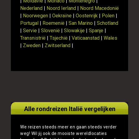
|
Moldavië
|
Monaco
|
Montenegro
|
Nederland
|
Noord Ierland
|
Noord Macedonië
|
Noorwegen
|
Oekraïne
|
Oostenrijk
|
Polen
|
Portugal
|
Roemenië
|
San Marino
|
Schotland
|
Servie
|
Slovenië
|
Slowakije
|
Spanje
|
Transnistrië
|
Tsjechië
|
Vaticaanstad
|
Wales
|
Zweden
|
Zwitserland
|
Alle rondreizen Italië vergelijken
We reizen steeds meer en gaan steeds verder
weg! Wil jij ook de mooiste wereldlocaties