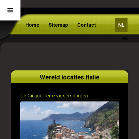
Home
Sitemap
Contact
NL
EN
Wereld locaties Italie
De Cinque Terre vissersdorpen