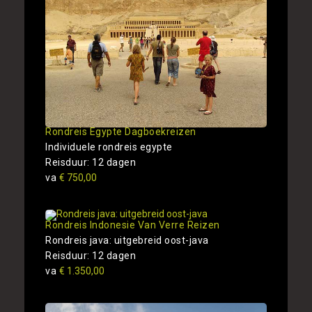
Rondreis Egypte Dagboekreizen
Individuele rondreis egypte
Reisduur: 12 dagen
va
€ 750,00
Rondreis Indonesie Van Verre Reizen
Rondreis java: uitgebreid oost-java
Reisduur: 12 dagen
va
€ 1.350,00