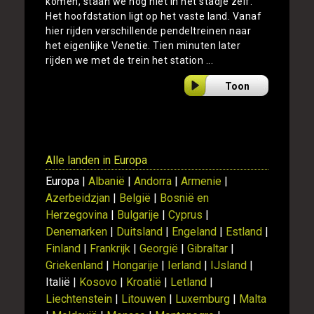
komen, staan we nog niet in het stadje zelf.
Het hoofdstation ligt op het vaste land. Vanaf
hier rijden verschillende pendeltreinen naar
het eigenlijke Venetie. Tien minuten later
rijden we met de trein het station ...
Toon
Alle landen in Europa
Europa |
Albanië
|
Andorra
|
Armenie
|
Azerbeidzjan
|
België
|
Bosnië en
Herzegovina
|
Bulgarije
|
Cyprus
|
Denemarken
|
Duitsland
|
Engeland
|
Estland
|
Finland
|
Frankrijk
|
Georgië
|
Gibraltar
|
Griekenland
|
Hongarije
|
Ierland
|
IJsland
|
Italië |
Kosovo
|
Kroatië
|
Letland
|
Liechtenstein
|
Litouwen
|
Luxemburg
|
Malta