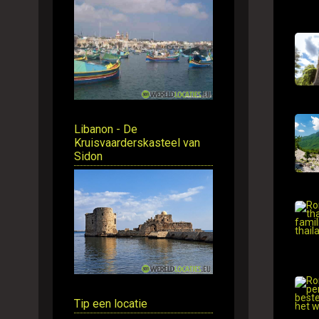
Libanon - De
Kruisvaarderskasteel van
Sidon
Tip een locatie