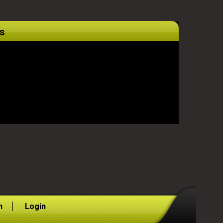
s
n
Login