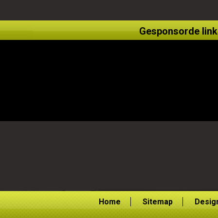
Gesponsorde link
Home
Sitemap
Desig