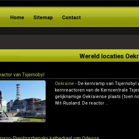
Home
Sitemap
Contact
Wereld locaties Oek
eactor van Tsjernobyl
Oekraïne
- De kernramp van Tsjernobyl 
kernreactoren van de Kerncentrale Tsjer
gelijknamige Oekraïense plaats (toen nog
Wit-Rusland. De reactor ...
paso-Preobrazhensky kathedraal van Odessa