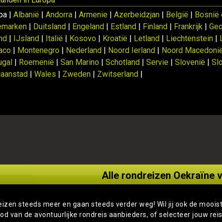
pa |
Albanië
|
Andorra
|
Armenie
|
Azerbeidzjan
|
België
|
Bosnië 
emarken
|
Duitsland
|
Engeland
|
Estland
|
Finland
|
Frankrijk
|
Geo
and
|
IJsland
|
Italië
|
Kosovo
|
Kroatië
|
Letland
|
Liechtenstein
|
aco
|
Montenegro
|
Nederland
|
Noord Ierland
|
Noord Macedoni
ugal
|
Roemenië
|
San Marino
|
Schotland
|
Servie
|
Slovenië
|
Sl
caanstad
|
Wales
|
Zweden
|
Zwitserland
|
Alle rondreizen Oekraïne v
eizen steeds meer en gaan steeds verder weg! Wil jij ook de moois
od van de avontuurlijke rondreis aanbieders, of selecteer jouw rei