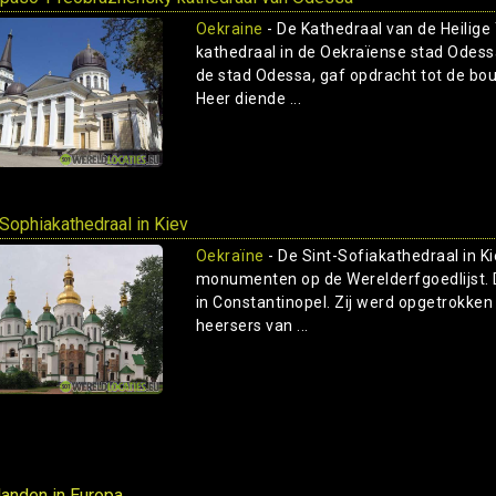
Oekraine
- De Kathedraal van de Heilige
kathedraal in de Oekraïense stad Odess
de stad Odessa, gaf opdracht tot de bou
Heer diende ...
-Sophiakathedraal in Kiev
Oekraïne
- De Sint-Sofiakathedraal in 
monumenten op de Werelderfgoedlijst. 
in Constantinopel. Zij werd opgetrokke
heersers van ...
 landen in Europa