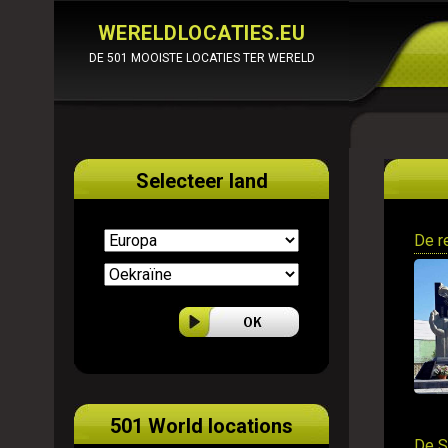
WERELDLOCATIES.EU
DE 501 MOOISTE LOCATIES TER WERELD
Selecteer land
De r
501 World locations
De S