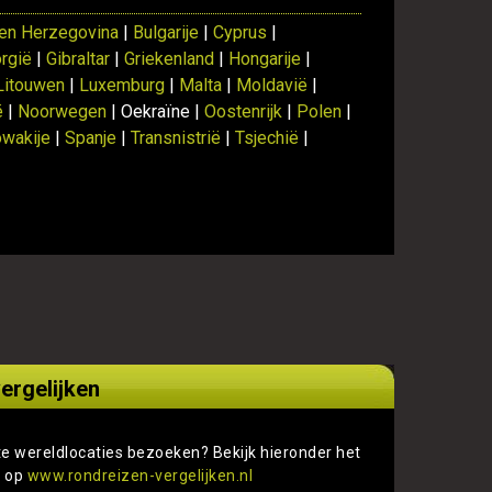
en Herzegovina
|
Bulgarije
|
Cyprus
|
rgië
|
Gibraltar
|
Griekenland
|
Hongarije
|
Litouwen
|
Luxemburg
|
Malta
|
Moldavië
|
ë
|
Noorwegen
| Oekraïne |
Oostenrijk
|
Polen
|
owakije
|
Spanje
|
Transnistrië
|
Tsjechië
|
ergelijken
te wereldlocaties bezoeken? Bekijk hieronder het
s op
www.rondreizen-vergelijken.nl