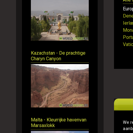
Euro
Den
Ierl
Mon
Port
Vati
Kazachstan - De prachtige
Charyn Canyon
Malta - Kleurrijke havenvan
We r
Marsaxlokk
aanb