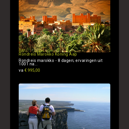
Rondreis Marokko Koning Aap
Rondreis marokko - 8 dagen; ervaringen uit
1001 na...
va
€ 995,00