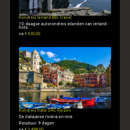
Rondreis Ierland BBI Travel
10-daagse autorondreis eilanden van ierland -
hote...
va
€ 630,00
Rondreis Italie SRC Reizen
De italiaanse rivièra en nice
Reisduur: 9 dagen
va
€ 1.498,00