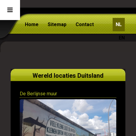
Home
Sitemap
Contact
NL
EN
Wereld locaties Duitsland
De Berlijnse muur