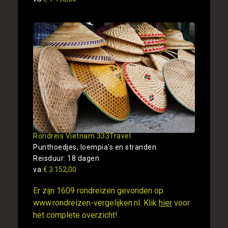
Rondreis Vietnam 333Travel
Punthoedjes, loempia's en stranden
Reisduur: 18 dagen
va
€ 3.152,00
Er zijn 1609 rondreizen gevonden op
www.rondreizen-vergelijken.nl. Klik
hier
voor
het complete overzicht!