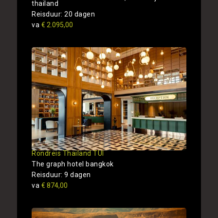
thailand
Reisduur: 20 dagen
va
€ 2.095,00
Rondreis Thailand TUI
The graph hotel bangkok
Reisduur: 9 dagen
va
€ 874,00