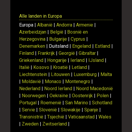
Alle landen in Europa
Europa |
Albanië
|
Andorra
|
Armenie
|
Azerbeidzjan
|
België
|
Bosnië en
Herzegovina
|
Bulgarije
|
Cyprus
|
Denemarken
| Duitsland |
Engeland
|
Estland
|
Finland
|
Frankrijk
|
Georgië
|
Gibraltar
|
Griekenland
|
Hongarije
|
Ierland
|
IJsland
|
Italië
|
Kosovo
|
Kroatië
|
Letland
|
Liechtenstein
|
Litouwen
|
Luxemburg
|
Malta
|
Moldavië
|
Monaco
|
Montenegro
|
Nederland
|
Noord Ierland
|
Noord Macedonië
|
Noorwegen
|
Oekraïne
|
Oostenrijk
|
Polen
|
Portugal
|
Roemenië
|
San Marino
|
Schotland
|
Servie
|
Slovenië
|
Slowakije
|
Spanje
|
Transnistrië
|
Tsjechië
|
Vaticaanstad
|
Wales
|
Zweden
|
Zwitserland
|