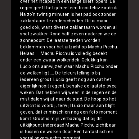
over het incapad in een lange sliert lopers. De
regen geeft het geheel een troosteloze indruk.
Na zo’n twintig minuten is het pad ook zonder
zaklantaarn te onderscheiden. Dit is maar
goed ook, want diverse zaklantaarn worden al
snel zwakker. Rond half zeven naderen we de
zonnepoort. De laatste treden worden
beklommen voor het uitzicht op Machu Picchu.
Helaas …. Machu Picchu is volledig bedekt
onder een zwaar wolkendek. Gelukkig kan
Lucio ons aanwijzen waar Machu Picchu onder
de wolken ligt …. De teleurstelling is bij
iedereen groot. Lucio geeft nog aan dat het
eigenlijk nooit regent, behalve de laatste twee
weken. Dat hebben wij weer. In de regen en de
mist dalen wij af naar de stad. De hoop op het
uitzicht is voorbij, terwijl Lucio maar aan blijft
geven, dat er misschien nog een foto moment
komt. Groot is mijn verbazing dat bij dit
uitkijkpunt inderdaad Machu Picchu zichtbaar
is tussen de wolken door. Een fantastisch en
vooral onverwachts moment.