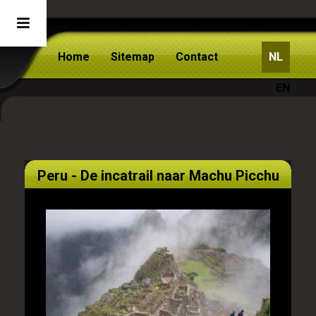
Home
Sitemap
Contact
NL
EN
Peru - De incatrail naar Machu Picchu