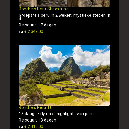
Rondreis Peru Shoestring
Groepsreis peru in 2 weken; mystieke steden in
de ...
Reisduur: 17 dagen
va
€ 2.349,00
Rondreis Peru TUI
13 daagse fly drive highlights van peru
Reisduur: 13 dagen
va
€ 2.415,00