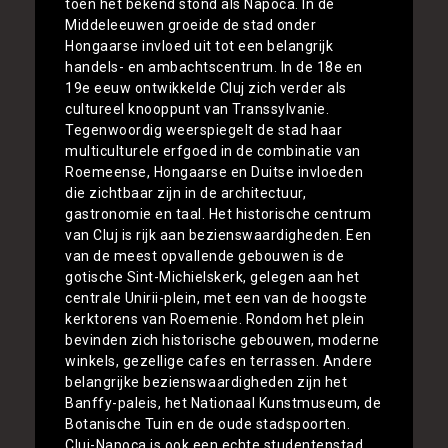
toen het bekend stond als Napoca. In de
Middeleeuwen groeide de stad onder
Hongaarse invloed uit tot een belangrijk
handels- en ambachtscentrum. In de 18e en
19e eeuw ontwikkelde Cluj zich verder als
cultureel knooppunt van Transsylvanie.
Tegenwoordig weerspiegelt de stad haar
multiculturele erfgoed in de combinatie van
Roemeense, Hongaarse en Duitse invloeden
die zichtbaar zijn in de architectuur,
gastronomie en taal. Het historische centrum
van Cluj is rijk aan bezienswaardigheden. Een
van de meest opvallende gebouwen is de
gotische Sint-Michielskerk, gelegen aan het
centrale Unirii-plein, met een van de hoogste
kerktorens van Roemenie. Rondom het plein
bevinden zich historische gebouwen, moderne
winkels, gezellige cafes en terrassen. Andere
belangrijke bezienswaardigheden zijn het
Banffy-paleis, het Nationaal Kunstmuseum, de
Botanische Tuin en de oude stadspoorten.
Cluj-Napoca is ook een echte studentenstad,