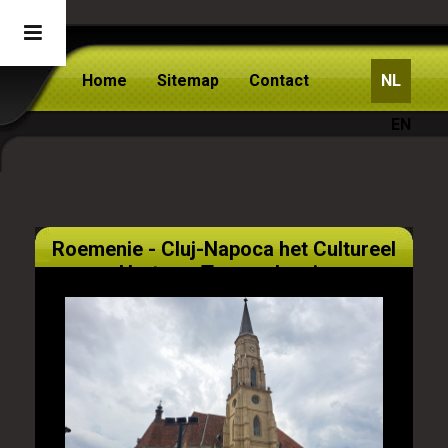
Home
Sitemap
Contact
NL
EN
Roemenie - Cluj-Napoca het Cultureel
Hart van Transsylvanie