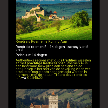
Rondreis Roemenie Koning Aap
Rondreis roemeniË - 14 dagen; transsylvanië
en d...
Reisduur: 14 dagen
Authentieke regioâs met
oude tradities
wisselen
af met
prachtige landschappen
. RoemeniÃ« is
een land waar toewijding aan het land en de
natuur diep in het hart van de bevolking zit en veel
producten nog steeds handgemaakt worden in
harmonie met de natuur. Tijdens deze rondreis
.....">
va
€ 2.545,00