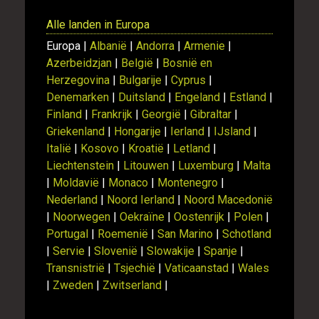
Alle landen in Europa
Europa |
Albanië
|
Andorra
|
Armenie
|
Azerbeidzjan
|
België
|
Bosnië en
Herzegovina
|
Bulgarije
|
Cyprus
|
Denemarken
|
Duitsland
|
Engeland
|
Estland
|
Finland
|
Frankrijk
|
Georgië
|
Gibraltar
|
Griekenland
|
Hongarije
|
Ierland
|
IJsland
|
Italië
|
Kosovo
|
Kroatië
|
Letland
|
Liechtenstein
|
Litouwen
|
Luxemburg
|
Malta
|
Moldavië
|
Monaco
|
Montenegro
|
Nederland
|
Noord Ierland
|
Noord Macedonië
|
Noorwegen
|
Oekraïne
|
Oostenrijk
|
Polen
|
Portugal
|
Roemenië
|
San Marino
|
Schotland
|
Servie
|
Slovenië
|
Slowakije
|
Spanje
|
Transnistrië
|
Tsjechië
|
Vaticaanstad
|
Wales
|
Zweden
|
Zwitserland
|