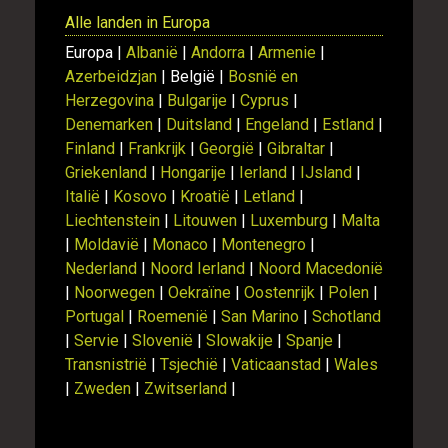
Alle landen in Europa
Europa |
Albanië
|
Andorra
|
Armenie
|
Azerbeidzjan
| België |
Bosnië en
Herzegovina
|
Bulgarije
|
Cyprus
|
Denemarken
|
Duitsland
|
Engeland
|
Estland
|
Finland
|
Frankrijk
|
Georgië
|
Gibraltar
|
Griekenland
|
Hongarije
|
Ierland
|
IJsland
|
Italië
|
Kosovo
|
Kroatië
|
Letland
|
Liechtenstein
|
Litouwen
|
Luxemburg
|
Malta
|
Moldavië
|
Monaco
|
Montenegro
|
Nederland
|
Noord Ierland
|
Noord Macedonië
|
Noorwegen
|
Oekraïne
|
Oostenrijk
|
Polen
|
Portugal
|
Roemenië
|
San Marino
|
Schotland
|
Servie
|
Slovenië
|
Slowakije
|
Spanje
|
Transnistrië
|
Tsjechië
|
Vaticaanstad
|
Wales
|
Zweden
|
Zwitserland
|