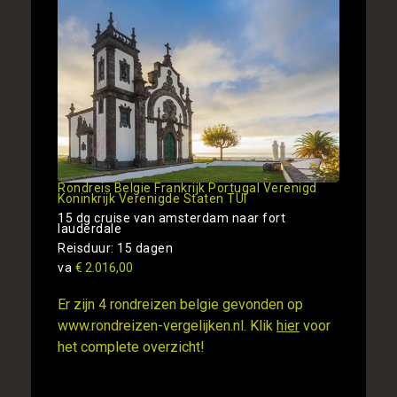
Rondreis Belgie Frankrijk Portugal Verenigd
Koninkrijk Verenigde Staten TUI
15 dg cruise van amsterdam naar fort
lauderdale
Reisduur: 15 dagen
va
€ 2.016,00
Er zijn 4 rondreizen belgie gevonden op
www.rondreizen-vergelijken.nl. Klik
hier
voor
het complete overzicht!