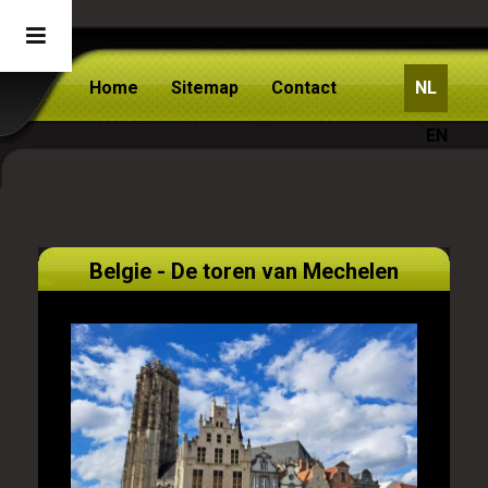
Home
Sitemap
Contact
NL
EN
Belgie - De toren van Mechelen