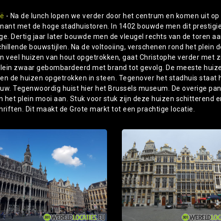
ië
- Na de lunch lopen we verder door het centrum en komen uit op 
nant met de hoge stadhuistoren. In 1402 bouwde men dit prestigie
e. Dertig jaar later bouwde men de vleugel rechts van de toren aan. 
hillende bouwstijlen. Na de voltooiing, verschenen rond het plein d
n veel huizen van hout opgetrokken, gaat Christophe verder met zij
plein zwaar gebombardeerd met brand tot gevolg. De meeste huize
en de huizen opgetrokken in steen. Tegenover het stadhuis staat h
uw. Tegenwoordig huist hier het Brussels museum. De overige pan
en het plein mooi aan. Stuk voor stuk zijn deze huizen schitteren
riften. Dit maakt de Grote markt tot een prachtige locatie.