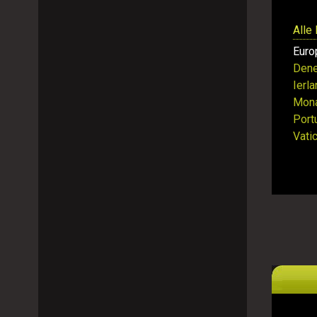
Alle
Euro
Den
Ierl
Mon
Port
Vati