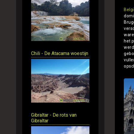
Belg
domi
Brugg
versc
ware
het 
werd
Chili - De Atacama woestijn
gebo
vull
opsch
Gibraltar - De rots van
Gibraltar