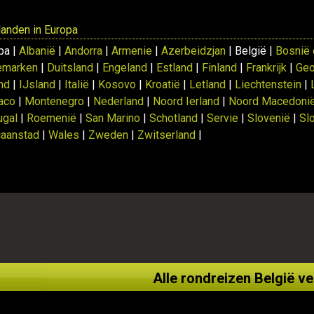
 landen in Europa
pa |
Albanië
|
Andorra
|
Armenie
|
Azerbeidzjan
| België |
Bosnië 
emarken
|
Duitsland
|
Engeland
|
Estland
|
Finland
|
Frankrijk
|
Geo
and
|
IJsland
|
Italië
|
Kosovo
|
Kroatië
|
Letland
|
Liechtenstein
|
aco
|
Montenegro
|
Nederland
|
Noord Ierland
|
Noord Macedoni
ugal
|
Roemenië
|
San Marino
|
Schotland
|
Servie
|
Slovenië
|
Sl
caanstad
|
Wales
|
Zweden
|
Zwitserland
|
Alle rondreizen België ve