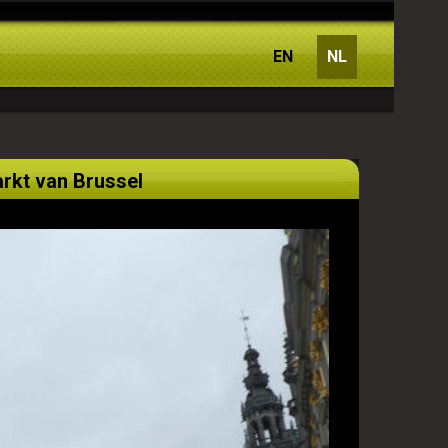
EN
NL
arkt van Brussel