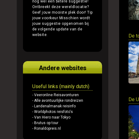
nog wel een betere suggestie!
Ontbreekt deze wereldlocatie?
Geef jouw mooiste plek door!
Tip
jouw voorkeur
Misschien wordt
jouw suggestie opgenomen bij
de volgende update van de
website.
De t
Andere websites
Useful links (mainly dutch)
- Veeronline Reisavonturen
De U
- Alle avontuurlijke rondreizen
- Landenalmanak reisinfo
- Worldphotos reisfoto's
- Van Hiero naar Tokyo
- Brutus op tour
- Ronaldopreis.nl