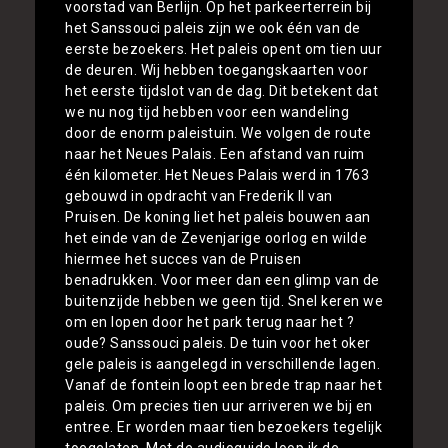
voorstad van Berlijn. Op het parkeerterrein bij
het Sanssouci paleis zijn we ook één van de
eerste bezoekers. Het paleis opent om tien uur
de deuren. Wij hebben toegangskaarten voor
het eerste tijdslot van de dag. Dit betekent dat
we nu nog tijd hebben voor een wandeling
door de enorm paleistuin. We volgen de route
naar het Neues Palais. Een afstand van ruim
één kilometer. Het Neues Palais werd in 1763
gebouwd in opdracht van Frederik II van
Pruisen. De koning liet het paleis bouwen aan
het einde van de Zevenjarige oorlog en wilde
hiermee het succes van de Pruisen
benadrukken. Voor meer dan een glimp van de
buitenzijde hebben we geen tijd. Snel keren we
om en lopen door het park terug naar het ?
oude? Sanssouci paleis. De tuin voor het oker
gele paleis is aangelegd in verschillende lagen.
Vanaf de fontein loopt een brede trap naar het
paleis. Om precies tien uur arriveren we bij en
entree. Er worden maar tien bezoekers tegelijk
toegelaten. Met de audioguide loop ik de