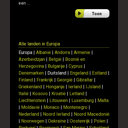
een ...
Toon
Alle landen in Europa
Europa |
Albanië
|
Andorra
|
Armenie
|
Azerbeidzjan
|
België
|
Bosnië en
Herzegovina
|
Bulgarije
|
Cyprus
|
Denemarken
| Duitsland |
Engeland
|
Estland
|
Finland
|
Frankrijk
|
Georgië
|
Gibraltar
|
Griekenland
|
Hongarije
|
Ierland
|
IJsland
|
Italië
|
Kosovo
|
Kroatië
|
Letland
|
Liechtenstein
|
Litouwen
|
Luxemburg
|
Malta
|
Moldavië
|
Monaco
|
Montenegro
|
Nederland
|
Noord Ierland
|
Noord Macedonië
|
Noorwegen
|
Oekraïne
|
Oostenrijk
|
Polen
|
Portugal
|
Roemenië
|
San Marino
|
Schotland