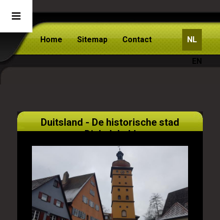
Home
Sitemap
Contact
NL
EN
Duitsland - De historische stad
Dinkelsbuhl