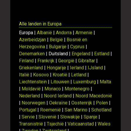
Alle landen in Europa
Europa |
Albanië
|
Andorra
|
Armenie
|
Azerbeidzjan
|
België
|
Bosnië en
Herzegovina
|
Bulgarije
|
Cyprus
|
Denemarken
| Duitsland |
Engeland
|
Estland
|
Finland
|
Frankrijk
|
Georgië
|
Gibraltar
|
Griekenland
|
Hongarije
|
Ierland
|
IJsland
|
Italië
|
Kosovo
|
Kroatië
|
Letland
|
Liechtenstein
|
Litouwen
|
Luxemburg
|
Malta
|
Moldavië
|
Monaco
|
Montenegro
|
Nederland
|
Noord Ierland
|
Noord Macedonië
|
Noorwegen
|
Oekraïne
|
Oostenrijk
|
Polen
|
Portugal
|
Roemenië
|
San Marino
|
Schotland
|
Servie
|
Slovenië
|
Slowakije
|
Spanje
|
Transnistrië
|
Tsjechië
|
Vaticaanstad
|
Wales
|
Zweden
|
Zwitserland
|