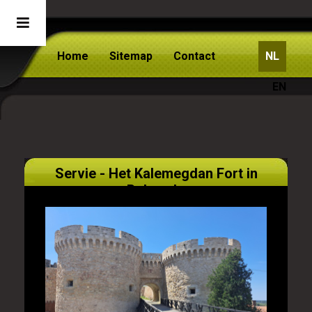
Home
Sitemap
Contact
NL
EN
Servie - Het Kalemegdan Fort in
Belgrado