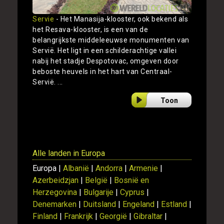
Servie
- Het Manasija-klooster, ook bekend als
het Resava-klooster, is een van de
belangrijkste middeleeuwse monumenten van
Servië. Het ligt in een schilderachtige vallei
nabij het stadje Despotovac, omgeven door
beboste heuvels in het hart van Centraal-
Servië. ...
Toon
Alle landen in Europa
Europa |
Albanië
|
Andorra
|
Armenie
|
Azerbeidzjan
|
België
|
Bosnië en
Herzegovina
|
Bulgarije
|
Cyprus
|
Denemarken
|
Duitsland
|
Engeland
|
Estland
|
Finland
|
Frankrijk
|
Georgië
|
Gibraltar
|