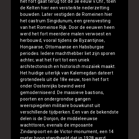
het fort gaat terug tot de 3e eeuw v.Chr., toen
de Kelten hier een versterkte nederzetting
bouwden. Later vestigden de Romeinen hier
het castrum Singidunum, een grensvesting
van het Romeinse Rijk. Door de eeuwen heen
werd het fort meerdere malen verwoest en
herbouwd, vooral tijdens de Byzantijnse,
Hongaarse, Ottomaanse en Habsburgse
periodes. Iedere machthebber liet zijn sporen
achter, wat het fort tot een uniek
architectonisch en historisch mozaïek maakt.
Het huidige uiterlijk van Kalemegdan dateert
grotendeels uit de 18e eeuw, toen het fort
onder Oostenrijks bewind werd
gemoderniseerd. De massieve bastions,
poorten en ondergrondse gangen
weerspiegelen militaire bouwkunst uit
verschillende tijdperken. Een van de bekendste
delen is de Donjon, de middeleeuwse
wachttoren, evenals de imposante
Zindanpoort en de Victor-monument, een 14
meter hoog standbeeld dat in 1928 werd