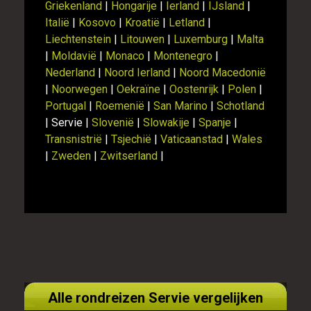
Griekenland
|
Hongarije
|
Ierland
|
IJsland
|
Italië
|
Kosovo
|
Kroatië
|
Letland
|
Liechtenstein
|
Litouwen
|
Luxemburg
|
Malta
|
Moldavië
|
Monaco
|
Montenegro
|
Nederland
|
Noord Ierland
|
Noord Macedonië
|
Noorwegen
|
Oekraïne
|
Oostenrijk
|
Polen
|
Portugal
|
Roemenië
|
San Marino
|
Schotland
| Servie |
Slovenië
|
Slowakije
|
Spanje
|
Transnistrië
|
Tsjechië
|
Vaticaanstad
|
Wales
|
Zweden
|
Zwitserland
|
Alle rondreizen Servie vergelijken